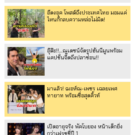
อีดงอุค โพสต์ถึงประเทศไทย มอมแค่
ไหนก็กลบความหล่อไม่มิด!
อุ๊ต๊ะ!!...ณเดชน์จัดรูปฮันนีมูนพร้อม
แคปชั่นจี๊ดถึงปลาช่อน!!
มาแล้ว! ฌอห์ณ-เพชร เฉลยเพศ
ทายาท พร้อมชื่อสุดคิ้วท์
เปิดอายุจริง พัคโบยอง หน้าเด็กยิ่ง
กว่าเฟรชชี่ปี 1