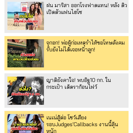
ฝน มาริสา ออกโรงฟาดแทน! หลัง ดิว
เปิดตัวแฟนไฮโซ
จุกอก! พ่อผู้ก่อเหตุร่ำไห้ขอโทษสังคม
รับยังไม่ได้เจอหน้าลูก!
ญาติยังคาใจ! พบอิฐ10 กก. ใน
กระเป๋า เต้ดราก้อนไฟว์
เนเน่สู้ต่อ โชว์เสียง
รอบJudges’Callbacks งานนี้ลุ้น
หนัก