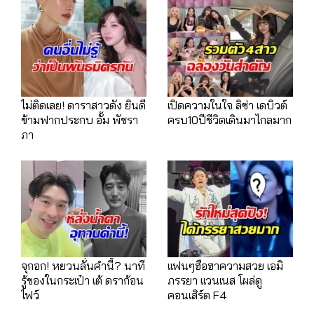
ไม่ติดเลย! ดาราสาวดัง ยินดี
เปิดความในใจ ลิซ่า เดบิวต์
ข้ามฟากประกบ อั้ม พัชรา
ครบ10ปีชีวิตเดินมาไกลมาก
ภา
จุกอก! หยวนลั่นคำนี้? นาที
เเฟนๆฮือฮาความสวย เอมิ
รู้ของในกระเป๋า เต้ ดราก้อน
ภรรยา เเวนเนส โผล่ดู
ไฟว์
คอนเสิร์ต F4