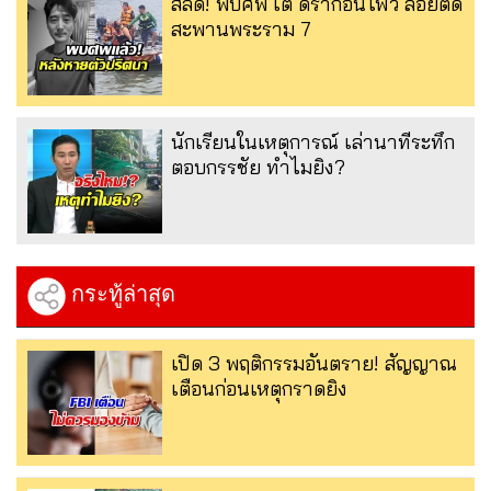
สลด! พบศพ เต้ ดราก้อนไฟว์ ลอยติด
สะพานพระราม 7
นักเรียนในเหตุการณ์ เล่านาทีระทึก
ตอบกรรชัย ทำไมยิง?
กระทู้ล่าสุด
เปิด 3 พฤติกรรมอันตราย! สัญญาณ
เตือนก่อนเหตุกราดยิง