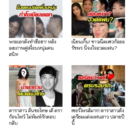
พระเอกดังทำฮือฮา! หลัง
เนียนเกิ๊น! ชาวเน็ตแซวก้อยอ
เผยภาพคู่เพื่อนหนุ่มคน
รัชพร นี่จงใจอวดแฟน?
สนิท
ดาราสาว ลั่นขอโทษ เต้ ดรา
เซอร์ไพรส์มาก! ดาราสาวดัง
ก้อนไฟว์ ไม่พิมพ์รักตอบ
เตรียมแต่งแฟนสาว ปลายปี
กลับ
นี้