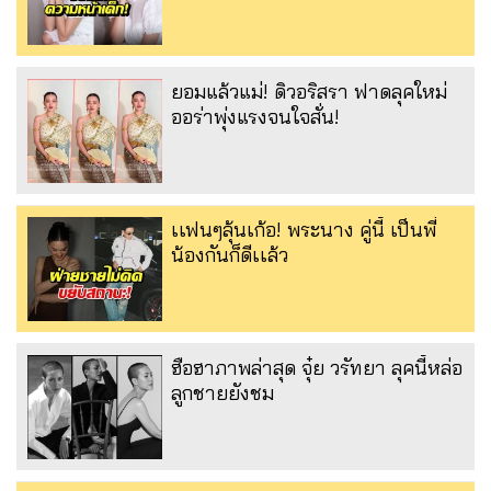
ยอมแล้วแม่! ดิวอริสรา ฟาดลุคใหม่
ออร่าพุ่งแรงจนใจสั่น!
เเฟนๆลุ้นเก้อ! พระนาง คู่นี้ เป็นพี่
น้องกันก็ดีเเล้ว
ฮือฮาภาพล่าสุด จุ๋ย วรัทยา ลุคนี้หล่อ
ลูกชายยังชม