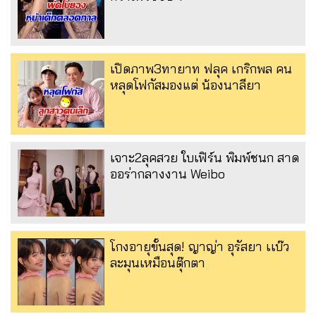
เปิดภาพ3ทายาท ฟลุค เกริกพล คน
หลุดโฟกัสมองแต่ น้องนาลียา
เจาะ2ลุคสวย ใบเฟิร์น พิมพ์ชนก สาด
ออร่ากลางงาน Weibo
โกงอายุขั้นสุด! ญาญ่า อุรัสยา เเบ๊ว
ละมุนเหมือนตุ๊กตา