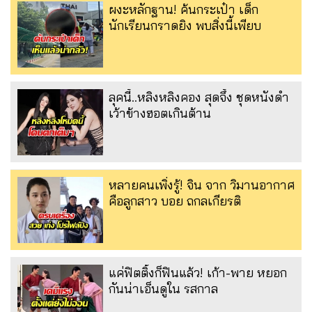
ผงะหลักฐาน! ค้นกระเป๋า เด็ก
นักเรียนกราดยิง พบสิ่งนี้เพียบ
ลุคนี้..หลิงหลิงคอง สุดจึ้ง ชุดหนังดำ
เว้าข้างฮอตเกินต้าน
หลายคนเพิ่งรู้! จิน จาก วิมานอากาศ
คือลูกสาว บอย ถกลเกียรติ
แค่ฟิตติ้งก็ฟินแล้ว! เก้า-พาย หยอก
กันน่าเอ็นดูใน รสกาล