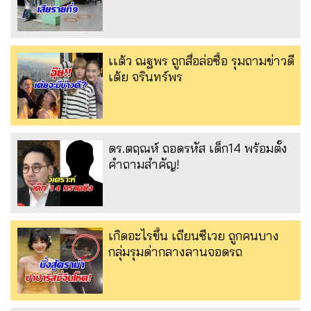
เเต้ว ณฐพร ถูกสื่อล่อซื้อ รุมถามข่าวดี
เต้ย จรินทร์พร
ดร.ตฤณห์ ถอดรหัส เด็ก14 พร้อมตั้ง
คำถามสำคัญ!
เกิดอะไรขึ้น เถียนซีเวย ถูกคนบาง
กลุ่มรุมด่ากลางลานจอดรถ