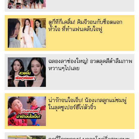
ดูกี่ทีก็เคลิ้ม! คิมจีวอนกับช็อตแจก
หัวใจ ที่ทำแฟนคลับใจฟู
ฉลองลาช่องใหญ่! อวดลุคสีดำลืมภาพ
หวานๆไปเลย
น่ารักจนใจเจ็บ! น้องเกลลูกแม่ชมพู่
ในลุคซูเปอร์ฮีโร่ตัวจิ๋ว