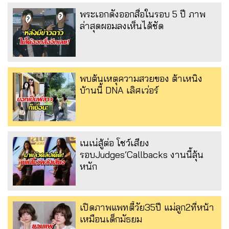
พระเอกดังออกสื่อในรอบ 5 ปี ภาพ
ล่าสุดผอมลงเห็นได้ชัด
พบต้นเหตุความสวยของ ต้าเหนิง
บ้านนี้ DNA เลิศเว่อร์
เนเน่สู้ต่อ โชว์เสียง
รอบJudges’Callbacks งานนี้ลุ้น
หนัก
เปิดภาพแพทตี้วัย35ปี แม่ลูก2ที่หน้า
เหมือนเด็กมัธยม