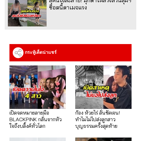
ลุคนี้ใจละลาย! มุกดาโผล่วิ่งสวนลุมฯ
ช็อตนี้ดาเมจแรง
กระทู้เด็ดน่าแชร์
เปิดจดหมายลายมือ
ก้อง ห้วยไร่ ลั่นชัดเจน!
BLACKPINK กลั่นจากหัว
ทำไมไม่ไปส่งลูกสาว
ใจถึงบลิ้งค์ทั่วโลก
บุญธรรมครั้งสุดท้าย