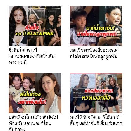
ซึ้งกินใจ! 'เจนนี่
แซนวิชพาน้องลีอองเจอเส
BLACKPINK' เปิดใจเส้น
กโลโซ สายใยพ่อลูกผูกพัน
ทาง 10 ปี
อย่าเพิ่งมโน! แต้ว ยันยังไม่
คนนี้พี่รักจริง! มาริโอ้เมนต์
ท้อง รับแอบนอยด์โดน
สั้นๆ แต่ทำจันจิ ยิ้มแก้มแตก
จับตาพุง