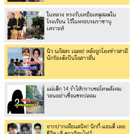
ในหลวง ทรงรับเหยื่อเหตุสลดใน
โรงเรียน ไว้ในพระบรมราชานุ
เคราะห์
นิว นภัสสร เฉลย! หลังถูกโยงข่าวสามี
นักร้องดังปันใจสาวอื่น
แม่เด็ก 14 ร่ำไห้กราบขอโทษสังคม
วอนอย่าเชื่อแชทปลอม
จากปากเพื่อนสนิท! นิกกี้-แอนดี้ เผย
ชีวิต เต้ ดราก้อนไฟว์