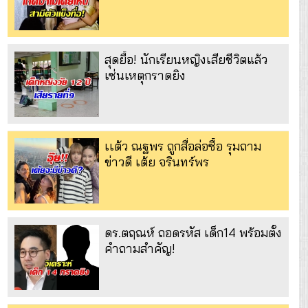
สุดยื้อ! นักเรียนหญิงเสียชีวิตแล้ว
เซ่นเหตุกราดยิง
เเต้ว ณฐพร ถูกสื่อล่อซื้อ รุมถาม
ข่าวดี เต้ย จรินทร์พร
ดร.ตฤณห์ ถอดรหัส เด็ก14 พร้อมตั้ง
คำถามสำคัญ!