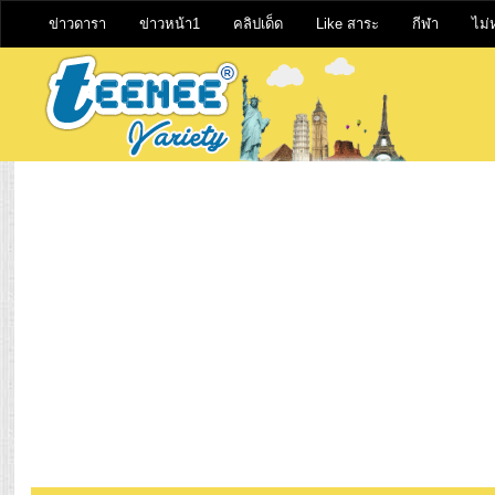
ข่าวดารา
ข่าวหน้า1
คลิปเด็ด
Like สาระ
กีฬา
ไม่