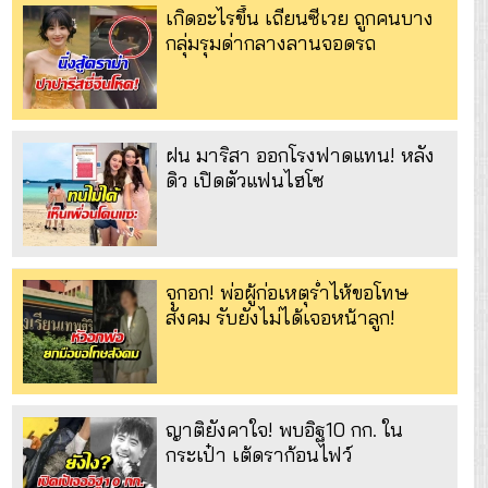
เกิดอะไรขึ้น เถียนซีเวย ถูกคนบาง
กลุ่มรุมด่ากลางลานจอดรถ
ฝน มาริสา ออกโรงฟาดแทน! หลัง
ดิว เปิดตัวแฟนไฮโซ
จุกอก! พ่อผู้ก่อเหตุร่ำไห้ขอโทษ
สังคม รับยังไม่ได้เจอหน้าลูก!
ญาติยังคาใจ! พบอิฐ10 กก. ใน
กระเป๋า เต้ดราก้อนไฟว์