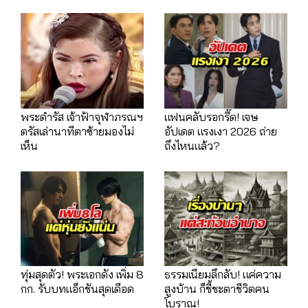
พระดำรัส เจ้าฟ้าจุฬาภรณฯ
แฟนคลับรอกรี๊ด! เจษ
ตรัสเล่านาทีตาซ้ายมองไม่
อัปเดต แรงเงา 2026 ถ่าย
เห็น
ถึงไหนแล้ว?
ทุ่มสุดตัว! พระเอกดัง เพิ่ม 8
ธรรมเนียมลึกลับ! แค่ความ
กก. รับบทแอ็กชันสุดเดือด
สูงบ้าน ก็ชี้ชะตาชีวิตคน
โบราณ!