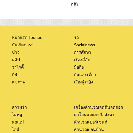
กลับ
หน้าแรก Teenee
รถ
บันเทิงดารา
Socialnews
ข่าว
การศึกษา
คลิป
เรื่องลี้ลับ
วาไรตี้
มือถือ
กีฬา
กินและเที่ยว
สุขภาพ
เรื่องผู้หญิง
ความรัก
เครื่องคำนวณลดต้นลดดอก
ไม่หมู
ค่าโอนและภาษีอสังหา
คุณแม่
คำนวณเปอร์เซนต์
ไอที
คำนวณผ่อนบ้าน