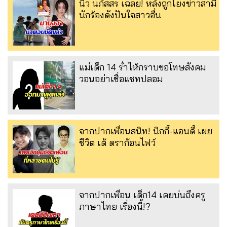
นิว นภัสสร เฉลย! หลังถูกโยงข่าวสามี
นักร้องดังปันใจสาวอื่น
แม่เด็ก 14 ร่ำไห้กราบขอโทษสังคม
วอนอย่าเชื่อแชทปลอม
จากปากเพื่อนสนิท! นิกกี้-แอนดี้ เผย
ชีวิต เต้ ดราก้อนไฟว์
จากปากเพื่อน เด็ก14 เคยบ่นถึงครู
ภาษาไทย เรื่องนี้!?