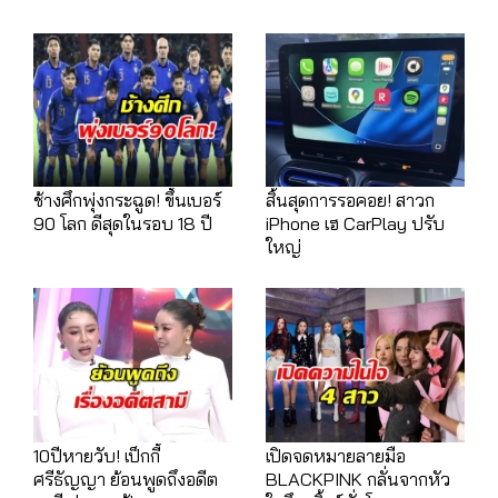
ช้างศึกพุ่งกระฉูด! ขึ้นเบอร์
สิ้นสุดการรอคอย! สาวก
90 โลก ดีสุดในรอบ 18 ปี
iPhone เฮ CarPlay ปรับ
ใหญ่
10ปีหายวับ! เป็กกี้
เปิดจดหมายลายมือ
ศรีธัญญา ย้อนพูดถึงอดีต
BLACKPINK กลั่นจากหัว