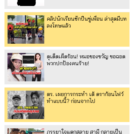
คลิปนักเรียนชักปืนขู่เพื่อน ล่าสุดมีบท
ลงโทษแล้ว
ดุเด็ดเผ็ดร้อน! หมอของขวัญ ขอฉอด
พวกปกป้องคนร้าย!
ตร. เผยการกระทำ เต้ ดราก้อนไฟว์
ทำแบบนี้? ก่อนจากไป
ภรรยาใจแตกสลาย สามี กลายเป็น