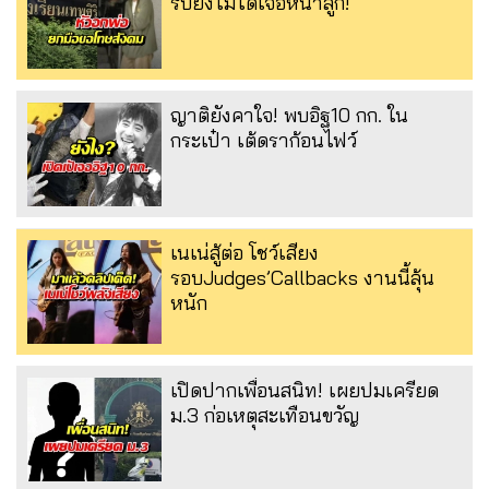
รับยังไม่ได้เจอหน้าลูก!
ญาติยังคาใจ! พบอิฐ10 กก. ใน
กระเป๋า เต้ดราก้อนไฟว์
เนเน่สู้ต่อ โชว์เสียง
รอบJudges’Callbacks งานนี้ลุ้น
หนัก
เปิดปากเพื่อนสนิท! เผยปมเครียด
ม.3 ก่อเหตุสะเทือนขวัญ