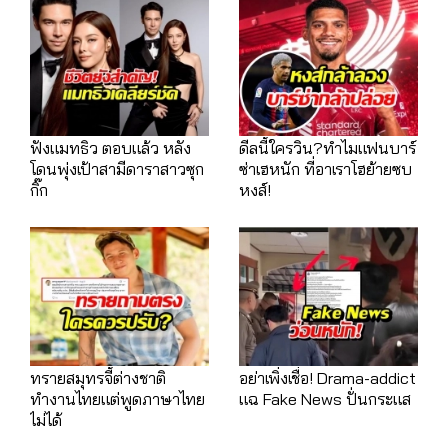
ฟังแมทธิว ตอบแล้ว หลัง
ดีลนี้ใครวิน?ทำไมแฟนบาร์
โดนพุ่งเป้าสามีดาราสาวซุก
ซ่าเฮหนัก ที่อาเราโฮย้ายซบ
กิ๊ก
หงส์!
ทรายสมุทรจี้ต่างชาติ
อย่าเพิ่งเชื่อ! Drama-addict
ทำงานไทยแต่พูดภาษาไทย
แฉ Fake News ปั่นกระแส
ไม่ได้