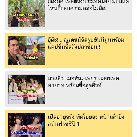
อีดงอุค โพสต์ถึงประเทศไทย มอมแค่
ไหนก็กลบความหล่อไม่มิด!
อุ๊ต๊ะ!!...ณเดชน์จัดรูปฮันนีมูนพร้อม
แคปชั่นจี๊ดถึงปลาช่อน!!
มาแล้ว! ฌอห์ณ-เพชร เฉลยเพศ
ทายาท พร้อมชื่อสุดคิ้วท์
เปิดอายุจริง พัคโบยอง หน้าเด็กยิ่ง
กว่าเฟรชชี่ปี 1