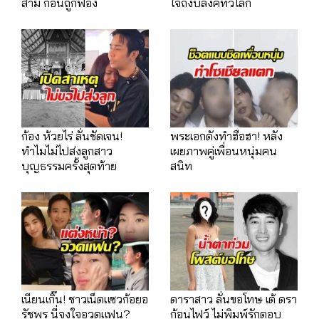
สามี ก่อนถูกฟ้อง
ใจถึงบลิ้งค์ทั่วโลก
ก้อง ห้วยไร่ ลั่นชัดเจน!
พระเอกดังทำฮือฮา! หลัง
ทำไมไม่ไปส่งลูกสาว
เผยภาพคู่เพื่อนหนุ่มคน
บุญธรรมครั้งสุดท้าย
สนิท
เนียนเกิ๊น! ชาวเน็ตแซวก้อยอ
ดาราสาว ลั่นขอโทษ เต้ ดรา
รัชพร นี่จงใจอวดแฟน?
ก้อนไฟว์ ไม่พิมพ์รักตอบ