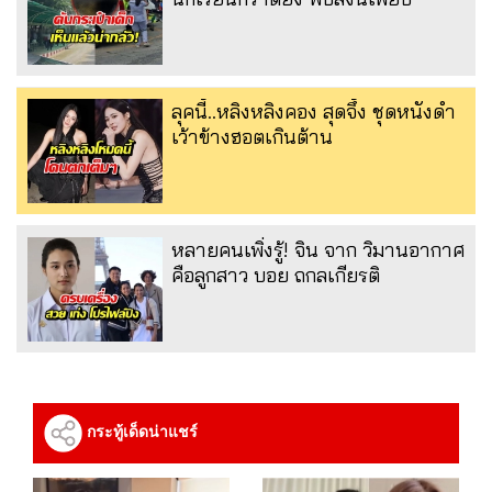
ลุคนี้..หลิงหลิงคอง สุดจึ้ง ชุดหนังดำ
เว้าข้างฮอตเกินต้าน
หลายคนเพิ่งรู้! จิน จาก วิมานอากาศ
คือลูกสาว บอย ถกลเกียรติ
กระทู้เด็ดน่าแชร์