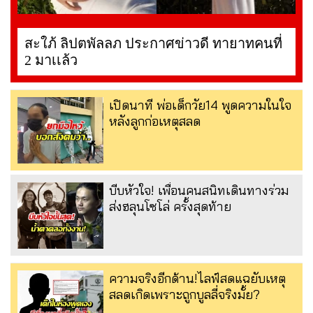
สะใภ้ ลิปตพัลลภ ประกาศข่าวดี ทายาทคนที่
2 มาเเล้ว
เปิดนาที พ่อเด็กวัย14 พูดความในใจ
หลังลูกก่อเหตุสลด
บีบหัวใจ! เพื่อนคนสนิทเดินทางร่วม
ส่งฮลุนโซโล่ ครั้งสุดท้าย
ความจริงอีกด้าน!ไลฟ์สดแฉยับเหตุ
สลดเกิดเพราะถูกบูลลี่จริงมั้ย?