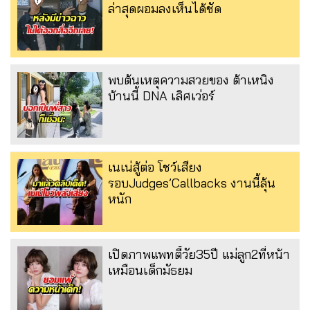
ล่าสุดผอมลงเห็นได้ชัด
พบต้นเหตุความสวยของ ต้าเหนิง
บ้านนี้ DNA เลิศเว่อร์
เนเน่สู้ต่อ โชว์เสียง
รอบJudges’Callbacks งานนี้ลุ้น
หนัก
เปิดภาพแพทตี้วัย35ปี แม่ลูก2ที่หน้า
เหมือนเด็กมัธยม