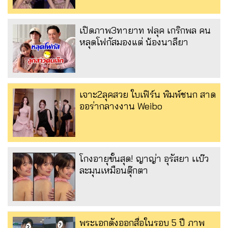
เปิดภาพ3ทายาท ฟลุค เกริกพล คน
หลุดโฟกัสมองแต่ น้องนาลียา
เจาะ2ลุคสวย ใบเฟิร์น พิมพ์ชนก สาด
ออร่ากลางงาน Weibo
โกงอายุขั้นสุด! ญาญ่า อุรัสยา เเบ๊ว
ละมุนเหมือนตุ๊กตา
พระเอกดังออกสื่อในรอบ 5 ปี ภาพ