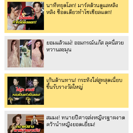
นาทีหยุดโลก! มาร์คต้วนดูแลหลิง
หลิง ช็อตเดียวทำโซเชียลแตก!
ยอมแล้วแม่! ออมกรณ์นภัส ลุคนี้สวย
หวานละมุน
เกินต้านทาน! กระทิงใส่สูทสุดเนี้ยบ
ขึ้นรับรางวัลใหญ่
สมมง! ทนายปีศาจส่งหญิงรฐาผงาด
คว้านำหญิงยอดเยี่ยม!