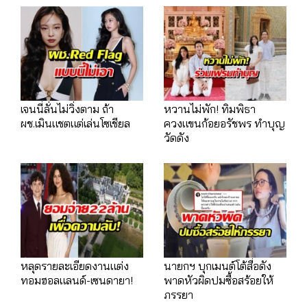
เจนนี่ลั่นไม่วิ่งตาม ถ้า
หวานไม่พัก! ทิมพิธา
ผช.เมินแชตแต่เล่นโซเชียล
ควงแขนก้อยอรัชพร ทำบุญ
วัดดัง
หลุดรายละเอียดงานแต่ง
นายกฯ บุกเมนต์โต้สื่อดัง
ทอมฮอลแลนด์-เซนดายา!
พาดหัวผิดปมซื้อสร้อยให้
ภรรยา