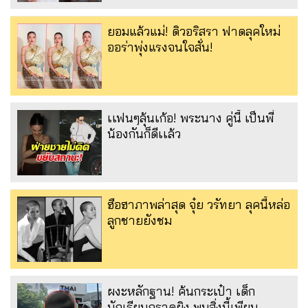
ยอมแล้วแม่! ดิวอริสรา ฟาดลุคใหม่
ออร่าพุ่งแรงจนใจสั่น!
เเฟนๆลุ้นเก้อ! พระนาง คู่นี้ เป็นพี่
น้องกันก็ดีเเล้ว
ฮือฮาภาพล่าสุด จุ๋ย วรัทยา ลุคนี้หล่อ
ลูกชายยังชม
ผงะหลักฐาน! ค้นกระเป๋า เด็ก
นักเรียนกราดยิง พบสิ่งนี้เพียบ