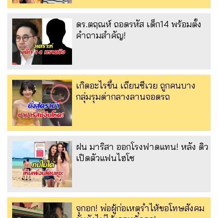
ดร.ตฤณห์ ถอดรหัส เด็ก14 พร้อมตั้ง
คำถามสำคัญ!
เกิดอะไรขึ้น เถียนซีเวย ถูกคนบาง
กลุ่มรุมด่ากลางลานจอดรถ
ฝน มาริสา ออกโรงฟาดแทน! หลัง ดิว
เปิดตัวแฟนไฮโซ
จุกอก! พ่อผู้ก่อเหตุร่ำไห้ขอโทษสังคม