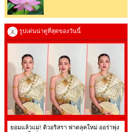
รูปเด่นน่าดูที่สุดของวันนี้
ยอมแล้วแม่! ดิวอริสรา ฟาดลุคใหม่ ออร่าพุ่ง