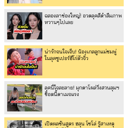
ฉลองลาช่องใหญ่! อวดลุคสีดำลืมภาพ
หวานๆไปเลย
น่ารักจนใจเจ็บ! น้องเกลลูกแม่ชมพู่
ในลุคซูเปอร์ฮีโร่ตัวจิ๋ว
ลุคนี้ใจละลาย! มุกดาโผล่วิ่งสวนลุมฯ
ช็อตนี้ดาเมจแรง
เปิดผลชันสูตร ฮลุน โซโล่ รู้สาเหตุ