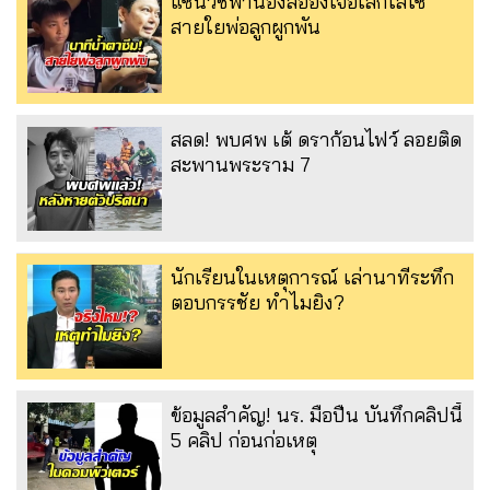
แซนวิชพาน้องลีอองเจอเสกโลโซ
สายใยพ่อลูกผูกพัน
สลด! พบศพ เต้ ดราก้อนไฟว์ ลอยติด
สะพานพระราม 7
นักเรียนในเหตุการณ์ เล่านาทีระทึก
ตอบกรรชัย ทำไมยิง?
ข้อมูลสำคัญ! นร. มือปืน บันทึกคลิปนี้
5 คลิป ก่อนก่อเหตุ