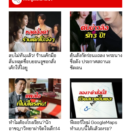
ลบไม่ทันแล้ว! ร้านเค้กมือ
ต้นสังกัดร่อนแถลง พระนาง
ลั่นหลุดชื่อบยอนอูซอกสั่ง
ชื่อดัง ประกาศสถานะ
เค้กให้ไอยู
ชัดเจน
ทำไมต้องโรงเรียน?นัก
ฟีเจอร์ใหม่ GoogleMaps
อาชญาวิทยาผ่าจิตใจเด็ก14
ทำแบบนี้ได้แล้วเหรอ?