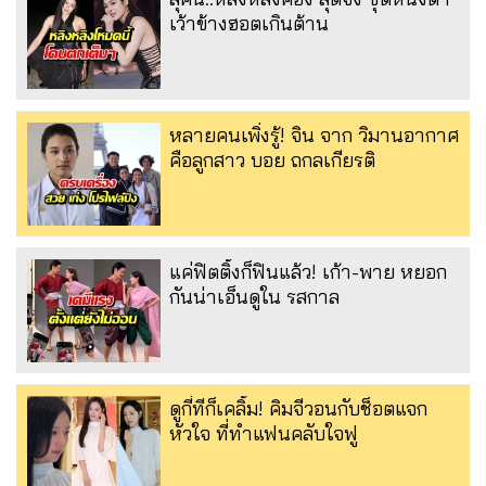
เว้าข้างฮอตเกินต้าน
หลายคนเพิ่งรู้! จิน จาก วิมานอากาศ
คือลูกสาว บอย ถกลเกียรติ
แค่ฟิตติ้งก็ฟินแล้ว! เก้า-พาย หยอก
กันน่าเอ็นดูใน รสกาล
ดูกี่ทีก็เคลิ้ม! คิมจีวอนกับช็อตแจก
หัวใจ ที่ทำแฟนคลับใจฟู