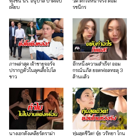
พุ่งชน นร. อนุบาล บาดเจ็บ
วดี ตกใจหน้าจริง ต้อม
เพียบ
รชนีกร
ภาพล่าสุด เจ้าชายจอร์จ
อีกหนึ่งความสำเร็จ! ออม
ปรากฏตัวในลุคเสื้อโปโล
กรณ์นภัส ยอดฟอลทะลุ 3
ขาว
ล้านแล้ว
นางเอกดังเคลียร์ดราม่า
ทุ่มสุดชีวิต! จุ๋ย วรัทยา โกน