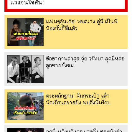
แรงจนใจสั่น!
เเฟนๆลุ้นเก้อ! พระนาง คู่นี้ เป็นพี่
น้องกันก็ดีเเล้ว
ฮือฮาภาพล่าสุด จุ๋ย วรัทยา ลุคนี้หล่อ
ลูกชายยังชม
ผงะหลักฐาน! ค้นกระเป๋า เด็ก
นักเรียนกราดยิง พบสิ่งนี้เพียบ
ลุคนี้..หลิงหลิงคอง สุดจึ้ง ชุดหนังดำ