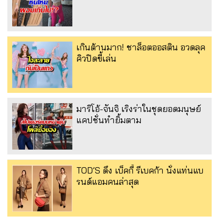
เกินต้านมาก! ชาล็อตออสติน อวดลุค
คิวปิดขี้เล่น
มาริโอ้-จันจิ เริงร่าในชุดยอดมนุษย์
แคปชั่นทำยิ้มตาม
TOD’S ดึง เบ็คกี้ รีเบคก้า นั่งแท่นแบ
รนด์แอมคนล่าสุด