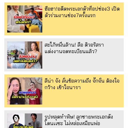
ฮือฮา!อดีตพระเอกตัวท็อปช่อง3 เปิด
ตัวร่วมงานช่อง7ครั้งแรก
สะใภ้หมื่นล้าน! ลือ ดิวอริสรา
แต่งงานจดทะเบียนแล้ว?
ลีน่า จัง ลั่นข้อความถึง จั๊กจั่น ต้องใจ
กว้าง เข้าใจนารา
รูปหลุดทำพิษ! ลูกชายพระเอกดัง
โดนเเซะ ไม่หล่อเหมือนพ่อ