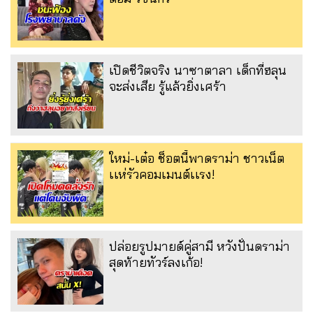
เปิดชีวิตจริง นาซาตาลา เด็กที่ฮลุน
จะส่งเสีย รู้แล้วยิ่งเศร้า
ใหม่-เต๋อ ช็อตนี้พาดราม่า ชาวเน็ต
เเห่รัวคอมเมนต์เเรง!
ปล่อยรูปมายด์คู่สามี หวังปั่นดราม่า
สุดท้ายทัวร์ลงเก้อ!