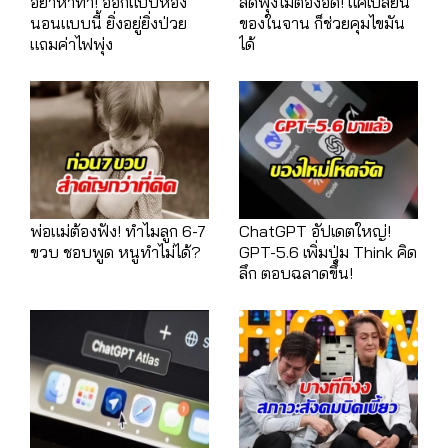
อย่าหาทำ! ออกแบบห้อง
ลดพุงไม่ต้องอด! แค่เปลี่ยน
นอนแบบนี้ ยิ่งอยู่ยิ่งป่วย
ของในจาน ก็ช่วยคุมไขมัน
แถมค่าไฟพุ่ง
ได้
พ่อแม่ต้องฟัง! ทำไมลูก 6-7
ChatGPT อัปเดตใหญ่!
ขวบ ชอบพูด หนูทำไม่ได้?
GPT-5.6 เพิ่มปุ่ม Think คิด
ลึก ตอบฉลาดขึ้น!