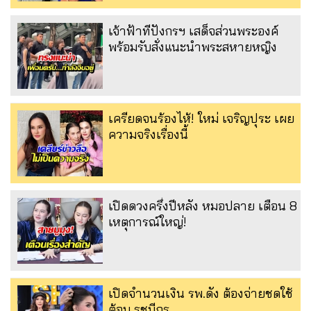
เจ้าฟ้าทีปังกรฯ เสด็จส่วนพระองค์
พร้อมรับสั่งแนะนำพระสหายหญิง
เครียดจนร้องไห้! ใหม่ เจริญปุระ เผย
ความจริงเรื่องนี้
เปิดดวงครึ่งปีหลัง หมอปลาย เตือน 8
เหตุการณ์ใหญ่!
เปิดจำนวนเงิน รพ.ดัง ต้องจ่ายชดใช้
ต้อม รชนีกร