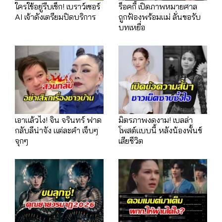
ใครใช้อยู่รีบเช็ก! เบราว์เซอร์
ร็อคกี้ เปิดภาพหมายศาล
AI เจ้าดังเตรียมปิดบริการ
ถูกฟ้องพร้อมแม่ ลั่นขอรับ
บทเหยื่อ
เอาแล้วไง! จิน จรินทร์ ฟาด
มิตรภาพงดงาม! เบลล่า
กลับลีน่าจัง แต่ละคำ เจ็บๆ
โพสต์แบบนี้ หลังน้องพั้นช์
จุกๆ
เสียชีวิต