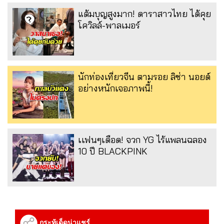
แต้มบุญสูงมาก! ดาราสาวไทย ได้คุย
โควิลล์-พาลเมอร์
นักท่องเที่ยวจีน ตามรอย ลิซ่า นอยด์
อย่างหนักเจอภาพนี้!
เเฟนๆเดือด! จวก YG ไร้แพลนฉลอง
10 ปี BLACKPINK
กระทู้เด็ดน่าแชร์