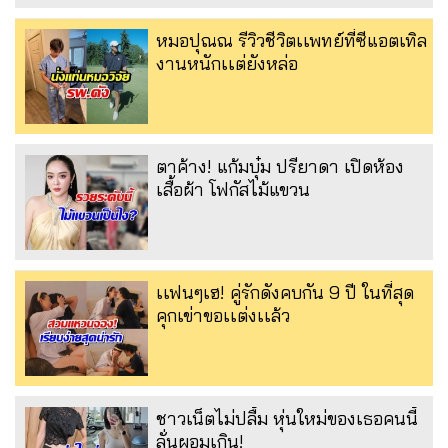
หมอปุณณ รีวิวชีวิตเเพทย์ที่ซีแอตเทิล
งานหนักเเต่ยังหล่อ
ตาค้าง! แก้มบุ๋ม ปรียาดา เปิดห้อง
เสื้อผ้า โฟกัสไม้แขวน
เเฟนๆเฮ! คู่รักดังคบกัน 9 ปี ในที่สุด
คุกเข่าขอเเต่งเเล้ว
ชาวเน็ตไม่ปลื้ม หุ่นใหม่ของเธอคนนี้
ลั่นผอมเกิน!