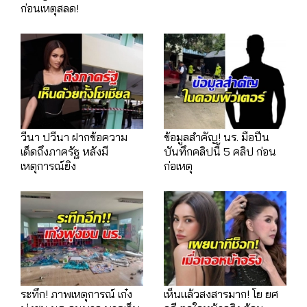
ก่อนเหตุสลด!
วีนา ปวีนา ฝากข้อความ
ข้อมูลสำคัญ! นร. มือปืน
เด็ดถึงภาครัฐ หลังมี
บันทึกคลิปนี้ 5 คลิป ก่อน
เหตุการณ์ยิง
ก่อเหตุ
ระทึก! ภาพเหตุการณ์ เก๋ง
เห็นแล้วสงสารมาก! โย ยศ