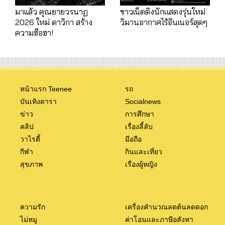
มาเเล้ว คุณยายวรนาฏ
ชาวเน็ตติงนักแสดงรุ่นใหม่
2026 ใหม่ ดาวิกา สร้าง
วิมานอากาศไร้อินเนอร์สุดๆ
ความฮือฮา!
หน้าแรก Teenee
รถ
บันเทิงดารา
Socialnews
ข่าว
การศึกษา
คลิป
เรื่องลี้ลับ
วาไรตี้
มือถือ
กีฬา
กินและเที่ยว
สุขภาพ
เรื่องผู้หญิง
ความรัก
เครื่องคำนวณลดต้นลดดอก
ไม่หมู
ค่าโอนและภาษีอสังหา