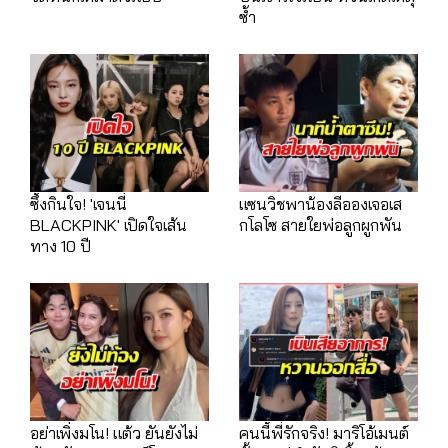
ซ้ำ
ซึ้งกินใจ! 'เจนนี่
แซนวิชพาน้องลีอองเจอเส
BLACKPINK' เปิดใจเส้น
กโลโซ สายใยพ่อลูกผูกพัน
ทาง 10 ปี
อย่าเพิ่งมโน! แต้ว ยันยังไม่
คนนี้พี่รักจริง! มาริโอ้เมนต์