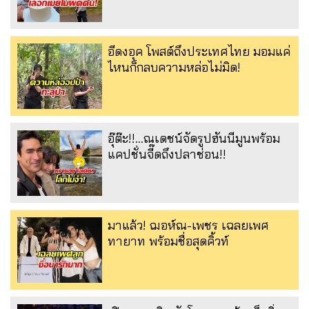
อีดงอุค โพสต์ถึงประเทศไทย มอมแค่
ไหนก็กลบความหล่อไม่มิด!
อุ๊ต๊ะ!!...ณเดชน์จัดรูปฮันนีมูนพร้อม
แคปชั่นจี๊ดถึงปลาช่อน!!
มาแล้ว! ฌอห์ณ-เพชร เฉลยเพศ
ทายาท พร้อมชื่อสุดคิ้วท์