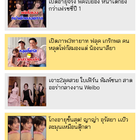
เปิดอายุจริง พัคโบยอง หน้าเด็กยิ่ง
กว่าเฟรชชี่ปี 1
เปิดภาพ3ทายาท ฟลุค เกริกพล คน
หลุดโฟกัสมองแต่ น้องนาลียา
เจาะ2ลุคสวย ใบเฟิร์น พิมพ์ชนก สาด
ออร่ากลางงาน Weibo
โกงอายุขั้นสุด! ญาญ่า อุรัสยา เเบ๊ว
ละมุนเหมือนตุ๊กตา