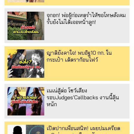
จุกอก! พ่อผู้ก่อเหตุร่ำไห้ขอโทษสังคม
รับยังไม่ได้เจอหน้าลูก!
ญาติยังคาใจ! พบอิฐ10 กก. ใน
กระเป๋า เต้ดราก้อนไฟว์
เนเน่สู้ต่อ โชว์เสียง
รอบJudges’Callbacks งานนี้ลุ้น
หนัก
เปิดปากเพื่อนสนิท! เผยปมเครียด