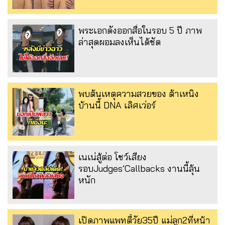
พระเอกดังออกสื่อในรอบ 5 ปี ภาพ
ล่าสุดผอมลงเห็นได้ชัด
พบต้นเหตุความสวยของ ต้าเหนิง
บ้านนี้ DNA เลิศเว่อร์
เนเน่สู้ต่อ โชว์เสียง
รอบJudges’Callbacks งานนี้ลุ้น
หนัก
เปิดภาพแพทตี้วัย35ปี แม่ลูก2ที่หน้า