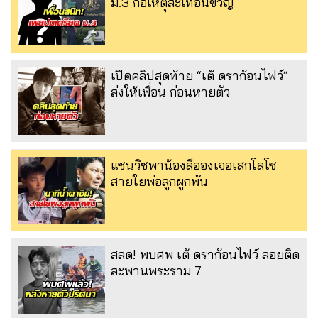
ม.3 ก่อเหตุสะเทือนขวัญ
เปิดคลิปสุดท้าย “เต้ ดราก้อนไฟว์”
ส่งให้เพื่อน ก่อนหายตัว
แซนวิชพาน้องลีอองเจอเสกโลโซ
สายใยพ่อลูกผูกพัน
สลด! พบศพ เต้ ดราก้อนไฟว์ ลอยติด
สะพานพระราม 7