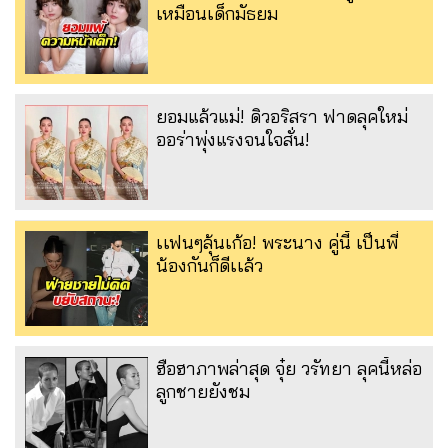
เหมือนเด็กมัธยม
ยอมแล้วแม่! ดิวอริสรา ฟาดลุคใหม่
ออร่าพุ่งแรงจนใจสั่น!
เเฟนๆลุ้นเก้อ! พระนาง คู่นี้ เป็นพี่
น้องกันก็ดีเเล้ว
ฮือฮาภาพล่าสุด จุ๋ย วรัทยา ลุคนี้หล่อ
ลูกชายยังชม