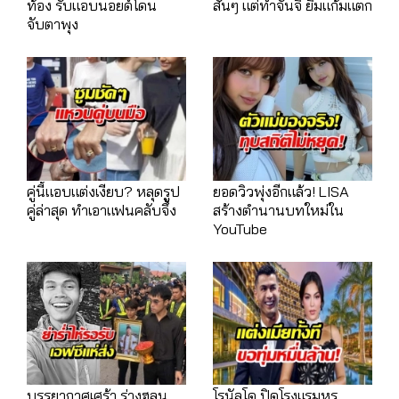
ท้อง รับแอบนอยด์โดน
สั้นๆ แต่ทำจันจิ ยิ้มแก้มแตก
จับตาพุง
คู่นี้แอบแต่งเงียบ? หลุดรูป
ยอดวิวพุ่งอีกแล้ว! LISA
คู่ล่าสุด ทำเอาแฟนคลับจึ้ง
สร้างตำนานบทใหม่ใน
YouTube
บรรยากาศเศร้า ร่างฮลุน
โรนัลโด ปิดโรงแรมหรู