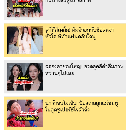
ดูกี่ทีก็เคลิ้ม! คิมจีวอนกับช็อตแจก
หัวใจ ที่ทำแฟนคลับใจฟู
ฉลองลาช่องใหญ่! อวดลุคสีดำลืมภาพ
หวานๆไปเลย
น่ารักจนใจเจ็บ! น้องเกลลูกแม่ชมพู่
ในลุคซูเปอร์ฮีโร่ตัวจิ๋ว