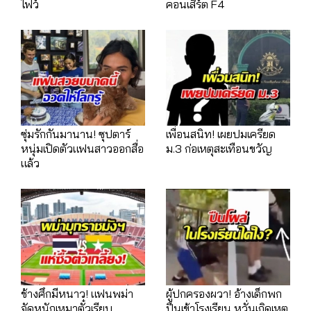
ไฟว์
คอนเสิร์ต F4
ซุ่มรักกันมานาน! ซุปตาร์
เพื่อนสนิท! เผยปมเครียด
หนุ่มเปิดตัวแฟนสาวออกสื่อ
ม.3 ก่อเหตุสะเทือนขวัญ
แล้ว
ช้างศึกมีหนาว! แฟนพม่า
ผู้ปกครองผวา! อ้างเด็กพก
จัดหนักเหมาตั๋วเรียบ
ปืนเข้าโรงเรียน หวั่นเกิดเหตุ