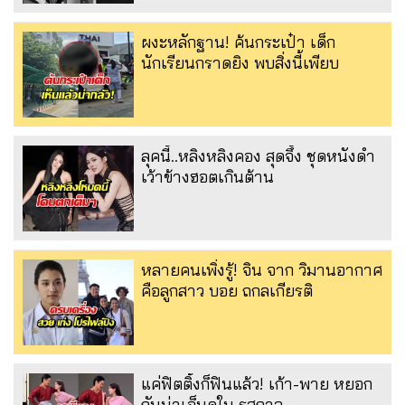
ผงะหลักฐาน! ค้นกระเป๋า เด็ก
นักเรียนกราดยิง พบสิ่งนี้เพียบ
ลุคนี้..หลิงหลิงคอง สุดจึ้ง ชุดหนังดำ
เว้าข้างฮอตเกินต้าน
หลายคนเพิ่งรู้! จิน จาก วิมานอากาศ
คือลูกสาว บอย ถกลเกียรติ
แค่ฟิตติ้งก็ฟินแล้ว! เก้า-พาย หยอก
กันน่าเอ็นดูใน รสกาล