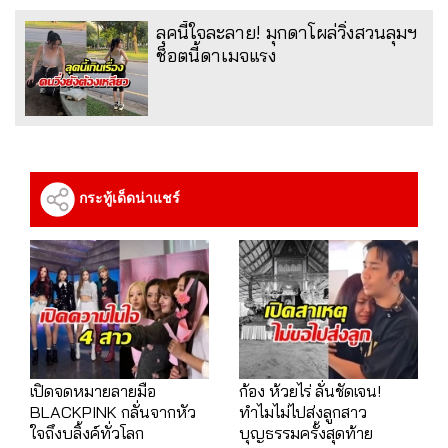
ลุคนี้ใจละลาย! มุกดาโผล่วิ่งสวนลุมฯ
ช็อตนี้ดาเมจแรง
กระทู้เด็ดน่าแชร์
เปิดจดหมายลายมือ
ก้อง ห้วยไร่ ลั่นชัดเจน!
BLACKPINK กลั่นจากหัว
ทำไมไม่ไปส่งลูกสาว
ใจถึงบลิ้งค์ทั่วโลก
บุญธรรมครั้งสุดท้าย