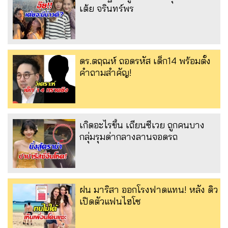
เต้ย จรินทร์พร
ดร.ตฤณห์ ถอดรหัส เด็ก14 พร้อมตั้ง
คำถามสำคัญ!
เกิดอะไรขึ้น เถียนซีเวย ถูกคนบาง
กลุ่มรุมด่ากลางลานจอดรถ
ฝน มาริสา ออกโรงฟาดแทน! หลัง ดิว
เปิดตัวแฟนไฮโซ