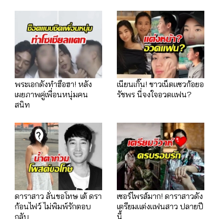
พระเอกดังทำฮือฮา! หลัง
เนียนเกิ๊น! ชาวเน็ตแซวก้อยอ
เผยภาพคู่เพื่อนหนุ่มคน
รัชพร นี่จงใจอวดแฟน?
สนิท
ดาราสาว ลั่นขอโทษ เต้ ดรา
เซอร์ไพรส์มาก! ดาราสาวดัง
ก้อนไฟว์ ไม่พิมพ์รักตอบ
เตรียมแต่งแฟนสาว ปลายปี
กลับ
นี้