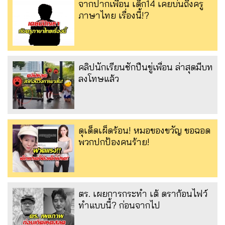
จากปากเพื่อน เด็ก14 เคยบ่นถึงครู
ภาษาไทย เรื่องนี้!?
คลิปนักเรียนชักปืนขู่เพื่อน ล่าสุดมีบท
ลงโทษแล้ว
ดุเด็ดเผ็ดร้อน! หมอของขวัญ ขอฉอด
พวกปกป้องคนร้าย!
ตร. เผยการกระทำ เต้ ดราก้อนไฟว์
ทำแบบนี้? ก่อนจากไป