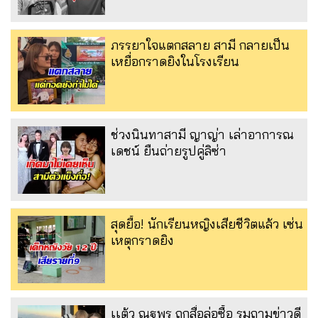
ภรรยาใจแตกสลาย สามี กลายเป็น
เหยื่อกราดยิงในโรงเรียน
ช่วงนินทาสามี ญาญ่า เล่าอาการณ
เดชน์ ยืนถ่ายรูปคู่ลิซ่า
สุดยื้อ! นักเรียนหญิงเสียชีวิตแล้ว เซ่น
เหตุกราดยิง
เเต้ว ณฐพร ถูกสื่อล่อซื้อ รุมถามข่าวดี