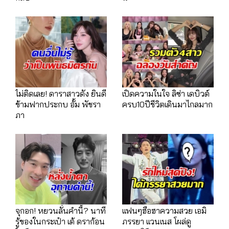
ไม่ติดเลย! ดาราสาวดัง ยินดี
เปิดความในใจ ลิซ่า เดบิวต์
ข้ามฟากประกบ อั้ม พัชรา
ครบ10ปีชีวิตเดินมาไกลมาก
ภา
จุกอก! หยวนลั่นคำนี้? นาที
เเฟนๆฮือฮาความสวย เอมิ
รู้ของในกระเป๋า เต้ ดราก้อน
ภรรยา เเวนเนส โผล่ดู