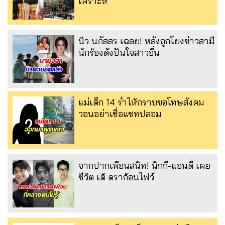
เคราะห์
นิว นภัสสร เฉลย! หลังถูกโยงข่าวสามี
นักร้องดังปันใจสาวอื่น
แม่เด็ก 14 ร่ำไห้กราบขอโทษสังคม
วอนอย่าเชื่อแชทปลอม
จากปากเพื่อนสนิท! นิกกี้-แอนดี้ เผย
ชีวิต เต้ ดราก้อนไฟว์