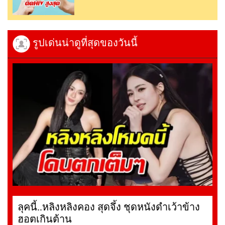
รูปเด่นน่าดูที่สุดของวันนี้
ลุคนี้..หลิงหลิงคอง สุดจึ้ง ชุดหนังดำเว้าข้าง
ฮอตเกินต้าน