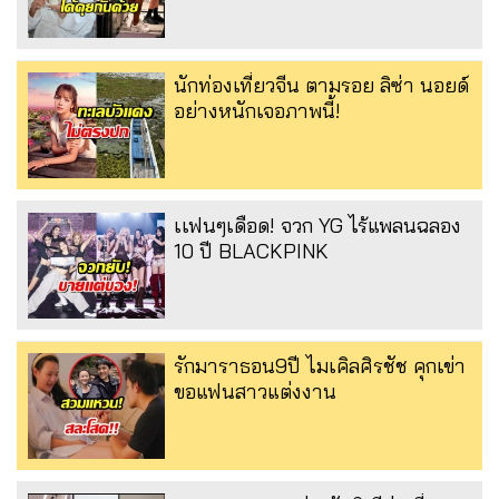
นักท่องเที่ยวจีน ตามรอย ลิซ่า นอยด์
อย่างหนักเจอภาพนี้!
เเฟนๆเดือด! จวก YG ไร้แพลนฉลอง
10 ปี BLACKPINK
รักมาราธอน9ปี ไมเคิลศิรชัช คุกเข่า
ขอแฟนสาวแต่งงาน