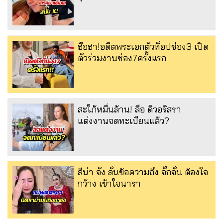
ฮือฮา!อดีตพระเอกตัวท็อปช่อง3 เปิด
ตัวร่วมงานช่อง7ครั้งแรก
สะใภ้หมื่นล้าน! ลือ ดิวอริสรา
แต่งงานจดทะเบียนแล้ว?
ลีน่า จัง ลั่นข้อความถึง จั๊กจั่น ต้องใจ
กว้าง เข้าใจนารา