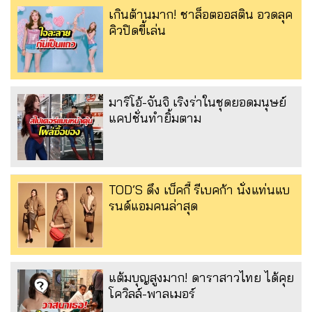
เกินต้านมาก! ชาล็อตออสติน อวดลุค
คิวปิดขี้เล่น
มาริโอ้-จันจิ เริงร่าในชุดยอดมนุษย์
แคปชั่นทำยิ้มตาม
TOD’S ดึง เบ็คกี้ รีเบคก้า นั่งแท่นแบ
รนด์แอมคนล่าสุด
แต้มบุญสูงมาก! ดาราสาวไทย ได้คุย
โควิลล์-พาลเมอร์