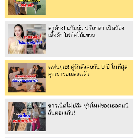
ตาค้าง! แก้มบุ๋ม ปรียาดา เปิดห้อง
เสื้อผ้า โฟกัสไม้แขวน
เเฟนๆเฮ! คู่รักดังคบกัน 9 ปี ในที่สุด
คุกเข่าขอเเต่งเเล้ว
ชาวเน็ตไม่ปลื้ม หุ่นใหม่ของเธอคนนี้
ลั่นผอมเกิน!