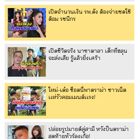
เปิดจำนวนเงิน รพ.ดัง ต้องจ่ายชดใช้
ต้อม รชนีกร
เปิดชีวิตจริง นาซาตาลา เด็กที่ฮลุน
จะส่งเสีย รู้แล้วยิ่งเศร้า
ใหม่-เต๋อ ช็อตนี้พาดราม่า ชาวเน็ต
เเห่รัวคอมเมนต์เเรง!
ปล่อยรูปมายด์คู่สามี หวังปั่นดราม่า
สุดท้ายทัวร์ลงเก้อ!