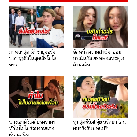
ภาพล่าสุด เจ้าชายจอร์จ
อีกหนึ่งความสำเร็จ! ออม
ปรากฏตัวในลุคเสื้อโปโล
กรณ์นภัส ยอดฟอลทะลุ 3
ขาว
ล้านแล้ว
นางเอกดังเคลียร์ดราม่า
ทุ่มสุดชีวิต! จุ๋ย วรัทยา โกน
ทำไมไม่ไปร่วมงานเเต่ง
ผมจริงรับบทแม่ชี
เพื่อนสนิท