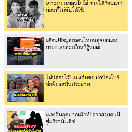
เจาะงบ บ.ฮลุนโซโล่ รายได้ก้อนแรก
ก่อนที่ไม่ทันได้ใช้!
เตือน!ข้อมูลรถคนไทยหลุดยกแผง
กรอกเลขทะเบียนก็รู้หมด!
ไม่ปล่อยไว้! แบงค์พชร ปกป้องโบว์
จ่อฟ้องหมิ่นประมาท
เเองจี้หลุดปากเม้าท์! สาวสวยคนนี้
ซุ่มวิวาห์เเล้ว!