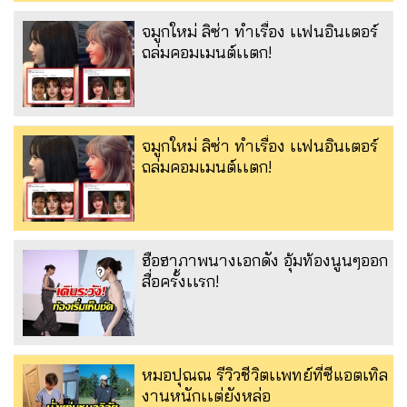
จมูกใหม่ ลิซ่า ทำเรื่อง เเฟนอินเตอร์
ถล่มคอมเมนต์เเตก!
จมูกใหม่ ลิซ่า ทำเรื่อง เเฟนอินเตอร์
ถล่มคอมเมนต์เเตก!
ฮือฮาภาพนางเอกดัง อุ้มท้องนูนๆออก
สื่อครั้งเเรก!
หมอปุณณ รีวิวชีวิตเเพทย์ที่ซีแอตเทิล
งานหนักเเต่ยังหล่อ