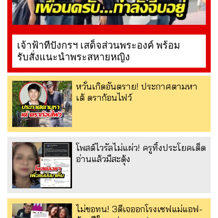
เจ้าฟ้าทีปังกรฯ เสด็จส่วนพระองค์ พร้อม
รับสั่งแนะนำพระสหายหญิง
หวั่นเกิดอันตราย! ประกาศตามหา
เต้ ดราก้อนไฟว์
โพสต์ไวรัลไม่แผ่ว! ครูทิ้งประโยคเด็ด
อ่านแล้วมีสะดุ้ง
ไม่ขอทน! 3ดีเจออกโรงเซฟแม่แอฟ-