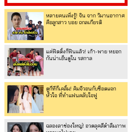
หลายคนเพิ่งรู้! จิน จาก วิมานอากาศ
คือลูกสาว บอย ถกลเกียรติ
แค่ฟิตติ้งก็ฟินแล้ว! เก้า-พาย หยอก
กันน่าเอ็นดูใน รสกาล
ดูกี่ทีก็เคลิ้ม! คิมจีวอนกับช็อตแจก
หัวใจ ที่ทำแฟนคลับใจฟู
ฉลองลาช่องใหญ่! อวดลุคสีดำลืมภาพ