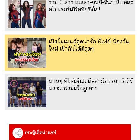
รวม 3 สาว เบลล่า-จันจิ-จีน่า นี่เเหละ
สไปเดอร์เกิร์ลที่จริงใจ!
เปิดโมเมนต์สุดน่ารัก พี่เฟย์-น้องวัน
ใหม่ เข้ากันได้ดีสุดๆ
นานๆ ทีได้เห็น!อดีตสามีภรรยา รีเทิร์
นร่วมเฟรมเพื่อลูกสาว
กระทู้เด็ดน่าแชร์