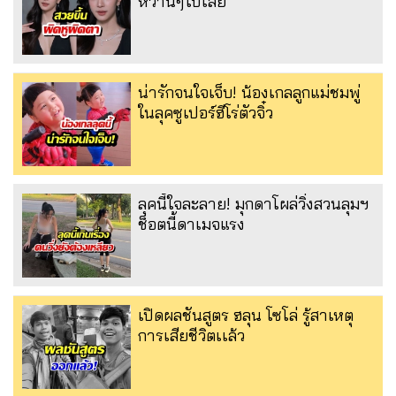
หวานๆไปเลย
น่ารักจนใจเจ็บ! น้องเกลลูกแม่ชมพู่
ในลุคซูเปอร์ฮีโร่ตัวจิ๋ว
ลุคนี้ใจละลาย! มุกดาโผล่วิ่งสวนลุมฯ
ช็อตนี้ดาเมจแรง
เปิดผลชันสูตร ฮลุน โซโล่ รู้สาเหตุ
การเสียชีวิตเเล้ว