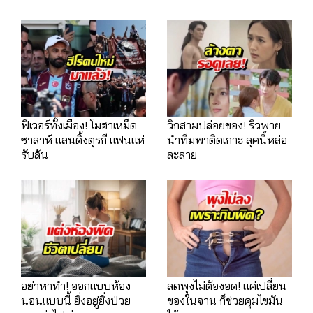
ฟีเวอร์ทั้งเมือง! โมฮาเหม็ด
วิกสามปล่อยของ! ริวพาย
ซาลาห์ แลนดิ้งตุรกี แฟนแห่
นำทีมพาติดเกาะ ลุคนี้หล่อ
รับล้น
ละลาย
อย่าหาทำ! ออกแบบห้อง
ลดพุงไม่ต้องอด! แค่เปลี่ยน
นอนแบบนี้ ยิ่งอยู่ยิ่งป่วย
ของในจาน ก็ช่วยคุมไขมัน