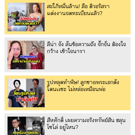
สะใภ้หมื่นล้าน! ลือ ดิวอริสรา
แต่งงานจดทะเบียนแล้ว?
ลีน่า จัง ลั่นข้อความถึง จั๊กจั่น ต้องใจ
กว้าง เข้าใจนารา
รูปหลุดทำพิษ! ลูกชายพระเอกดัง
โดนเเซะ ไม่หล่อเหมือนพ่อ
สีหศักดิ์ เผยความจริงทรัพย์สิน ฮลุน
โซโล่ อยู่ไหน?