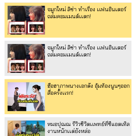
จมูกใหม่ ลิซ่า ทำเรื่อง เเฟนอินเตอร์
ถล่มคอมเมนต์เเตก!
จมูกใหม่ ลิซ่า ทำเรื่อง เเฟนอินเตอร์
ถล่มคอมเมนต์เเตก!
ฮือฮาภาพนางเอกดัง อุ้มท้องนูนๆออก
สื่อครั้งเเรก!
หมอปุณณ รีวิวชีวิตเเพทย์ที่ซีแอตเทิล
งานหนักเเต่ยังหล่อ