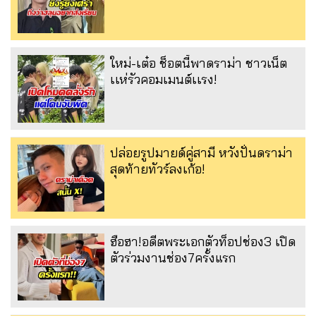
ใหม่-เต๋อ ช็อตนี้พาดราม่า ชาวเน็ต
เเห่รัวคอมเมนต์เเรง!
ปล่อยรูปมายด์คู่สามี หวังปั่นดราม่า
สุดท้ายทัวร์ลงเก้อ!
ฮือฮา!อดีตพระเอกตัวท็อปช่อง3 เปิด
ตัวร่วมงานช่อง7ครั้งแรก