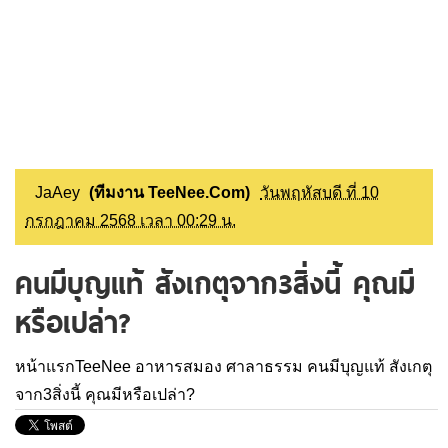
JaAey
(ทีมงาน TeeNee.Com)
วันพฤหัสบดี ที่ 10
กรกฎาคม 2568 เวลา 00:29 น.
คนมีบุญแท้ สังเกตุจาก3สิ่งนี้ คุณมี
หรือเปล่า?
หน้าแรกTeeNee
อาหารสมอง
ศาลาธรรม
คนมีบุญแท้ สังเกตุ
จาก3สิ่งนี้ คุณมีหรือเปล่า?