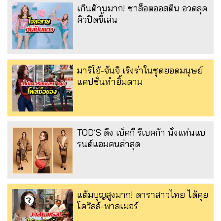
เกินต้านมาก! ชาล็อตออสติน อวดลุค
คิวปิดขี้เล่น
มาริโอ้-จันจิ เริงร่าในชุดยอดมนุษย์
แคปชั่นทำยิ้มตาม
TOD’S ดึง เบ็คกี้ รีเบคก้า นั่งแท่นแบ
รนด์แอมคนล่าสุด
แต้มบุญสูงมาก! ดาราสาวไทย ได้คุย
โควิลล์-พาลเมอร์