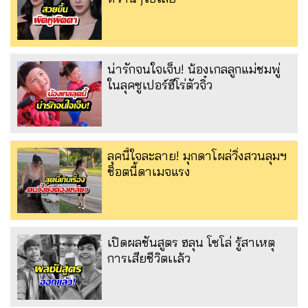
น่ารักจนใจเจ็บ! น้องเกลลูกแม่ชมพู่
ในลุคซูเปอร์ฮีโร่ตัวจิ๋ว
ลุคนี้ใจละลาย! มุกดาโผล่วิ่งสวนลุมฯ
ช็อตนี้ดาเมจแรง
เปิดผลชันสูตร ฮลุน โซโล่ รู้สาเหตุ
การเสียชีวิตเเล้ว