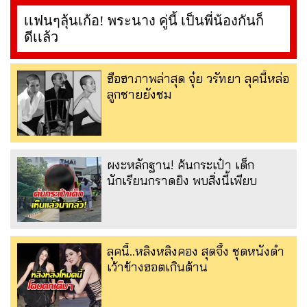
เเฟนๆลุ้นเก้อ! พระนาง คู่นี้ เป็นพี่น้องกันก็
ดีเเล้ว
ฮือฮาภาพล่าสุด จุ๋ย วรัทยา ลุคนี้หล่อ
ลูกชายยังชม
ผงะหลักฐาน! ค้นกระเป๋า เด็ก
นักเรียนกราดยิง พบสิ่งนี้เพียบ
ลุคนี้..หลิงหลิงคอง สุดจึ้ง ชุดหนังดำ
เว้าข้างฮอตเกินต้าน