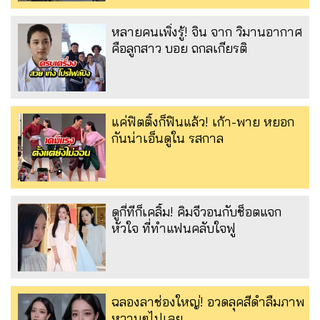
หลายคนเพิ่งรู้! จิน จาก วิมานอากาศ
คือลูกสาว บอย ถกลเกียรติ
แค่ฟิตติ้งก็ฟินแล้ว! เก้า-พาย หยอก
กันน่าเอ็นดูใน รสกาล
ดูกี่ทีก็เคลิ้ม! คิมจีวอนกับช็อตแจก
หัวใจ ที่ทำแฟนคลับใจฟู
ฉลองลาช่องใหญ่! อวดลุคสีดำลืมภาพ
หวานๆไปเลย