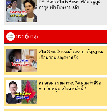
DSI ชี้แจงเปิด 6 ข้อหา ฟิล์ม รัฐภูมิ-
ภาวุธ เข้ารับทราบแล้ว
กระทู้ล่าสุด
เปิด 3 พฤติกรรมอันตราย! สัญญาณ
เตือนก่อนเหตุกราดยิง
หมอเจด เผยความจริงเคสคร่าชีวิต
ชายวัยหนุ่ม เกิดจากสิ่งนี้?