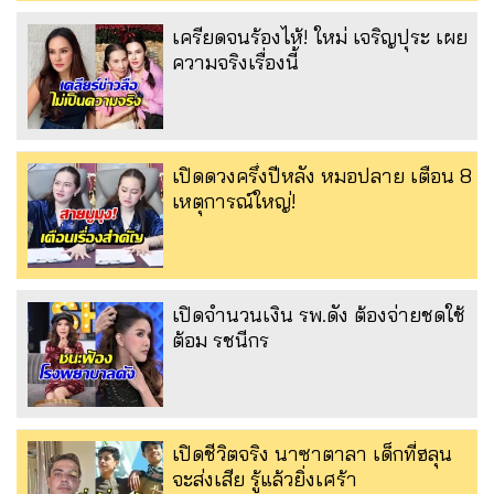
เครียดจนร้องไห้! ใหม่ เจริญปุระ เผย
ความจริงเรื่องนี้
เปิดดวงครึ่งปีหลัง หมอปลาย เตือน 8
เหตุการณ์ใหญ่!
เปิดจำนวนเงิน รพ.ดัง ต้องจ่ายชดใช้
ต้อม รชนีกร
เปิดชีวิตจริง นาซาตาลา เด็กที่ฮลุน
จะส่งเสีย รู้แล้วยิ่งเศร้า