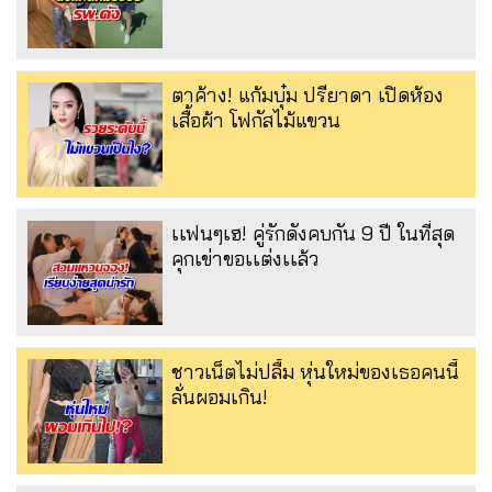
ตาค้าง! แก้มบุ๋ม ปรียาดา เปิดห้อง
เสื้อผ้า โฟกัสไม้แขวน
เเฟนๆเฮ! คู่รักดังคบกัน 9 ปี ในที่สุด
คุกเข่าขอเเต่งเเล้ว
ชาวเน็ตไม่ปลื้ม หุ่นใหม่ของเธอคนนี้
ลั่นผอมเกิน!