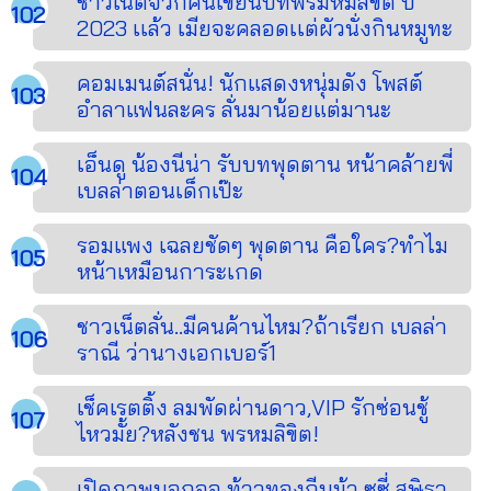
ชาวเน็ตจวกคนเขียนบทพรมหมลิขิต ปี
2023 เเล้ว เมียจะคลอดเเต่ผัวนั่งกินหมูทะ
คอมเมนต์สนั่น! นักแสดงหนุ่มดัง โพสต์
อำลาแฟนละคร ลั่นมาน้อยแต่มานะ
เอ็นดู น้องนีน่า รับบทพุดตาน หน้าคล้ายพี่
เบลล่าตอนเด็กเป๊ะ
รอมแพง เฉลยชัดๆ พุดตาน คือใคร?ทำไม
หน้าเหมือนการะเกด
ชาวเน็ตลั่น..มีคนค้านไหม?ถ้าเรียก เบลล่า
ราณี ว่านางเอกเบอร์1
เช็คเรตติ้ง ลมพัดผ่านดาว,VIP รักซ่อนชู้
ไหวมั้ย?หลังชน พรหมลิขิต!
เปิดภาพนอกจอ ท้าวทองกีบม้า ซูซี่ สุษิรา