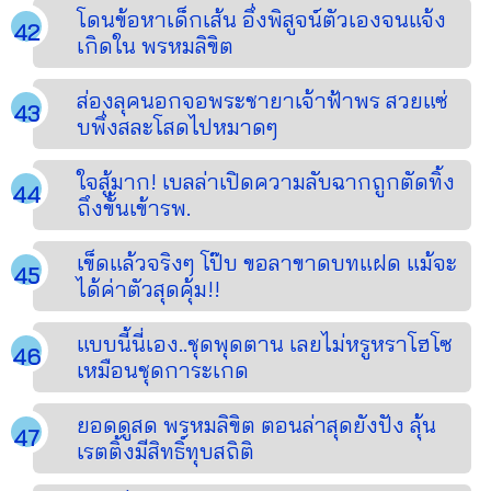
โดนข้อหาเด็กเส้น อึ่งพิสูจน์ตัวเองจนแจ้ง
เกิดใน พรหมลิขิต
ส่องลุคนอกจอพระชายาเจ้าฟ้าพร สวยแซ่
บพึ่งสละโสดไปหมาดๆ
ใจสู้มาก! เบลล่าเปิดความลับฉากถูกตัดทิ้ง
ถึงขั้นเข้ารพ.
เข็ดแล้วจริงๆ โป๊บ ขอลาขาดบทแฝด แม้จะ
ได้ค่าตัวสุดคุ้ม!!
แบบนี้นี่เอง..ชุดพุดตาน เลยไม่หรูหราโฮโซ
เหมือนชุดการะเกด
ยอดดูสด พรหมลิขิต ตอนล่าสุดยังปัง ลุ้น
เรตติ้งมีสิทธิ์ทุบสถิติ