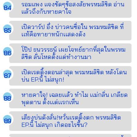
รอมแพง แจงชัดๆข้อสงสัยพรหมลิขิต อ่าน
แล้วถึงกับหายคาใจ
เปิดวาร์ป อึ่ง บ่าวคนซื่อใน พรมหมลิขิต ที่
เเท้คือทายาทนักเเสดงดัง
โป๊ป ธนวรรธน์ เผยโจทย์ยากที่สุดในพรหม
ลิขิต ลั่นโหดตั้งแต่ทำงานมา
เปิดเรตติ้งตอนล่าสุด พรมหมลิขิต หลังโดน
บ่น EP.นี้ ไม่สนุก!
หายคาใจ! เฉลยเเล้ว ทำไม เเม่กลิ่น เกลียด
พุดตาน ตั้งเเต่เเรกเห็น
เสียงบ่นดังลั่น!หวั่นเรตติ้งตก พรหมลิขิต
EP.นี้ ไม่สนุก เกิดอะไรขึ้น?