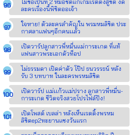
ไม่ขอเป็นที่ 2 หมอชิตแก้เกมเรตติ้งสู่ขิต งัด
ละครเรื่องนี้พิชิตออเจ้า
ใจหาย! ตัวละครสำคัญใน พรมหมลิขิต ประ
กาศลาเเฟนๆอีกคนเเล้ว
เปิดวาร์ปลูกสาวพี่หมื่นแม่การะเกด ที่แท้
แฟนสาวพระเอกตัวท็อป
ไม่ธรรมดา เปิดค่าตัว โป๊ป ธนวรรธน์ หลัง
รับ 3 บทบาท ในละครพรหมลิขิต
เปิดวาร์ป เเม่เเก้วเเม่ปราง ลูกสาวพี่หมื่น-
การะเกด ชีวิตจริงสวยโปรไฟล์ปัง!
เปิดโพสต์ เบลล่า หลังเห็นเรตติ้งพรหม
ลิขิตep2ทะยานแซงวันแรก