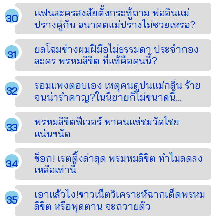
เเฟนละครสงสัยตั้งกระทู้ถาม พ่ออินแม่
ปรางคู่กัน อนาคตแม่ปรางไม่ซวยเหรอ?
ยลโฉมช่างผมฝีมือไม่ธรรมดา ประจำกอง
ละคร พรหมลิขิต ที่แท้คือคนนี้?
รอมแพงตอบเอง เหตุคนดูบ่นแม่กลิ่น ร้าย
จนน่ารำคาญ?ในนิยายก็ไม่ขนาดนี้...
พรหมลิขิตฟีเวอร์ พาคนแห่ชมวัดไชย
แน่นขนัด
ช็อก! เรตติ้งล่าสุด พรมหมลิขิต ทำไมลดลง
เหลือเท่านี้
เอาแล้วไง!ชาวเน็ตวิเคราะห์ฉากเด็ดพรหม
ลิขิต หรือพุดตาน จะถวายตัว