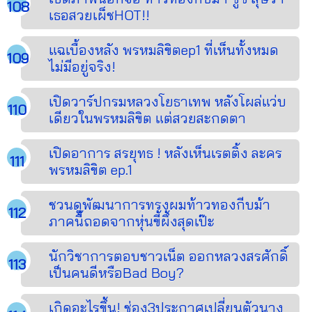
เธอสวยเผ็ชHOT!!
แฉเบื้องหลัง พรหมลิขิตep1 ที่เห็นทั้งหมด
ไม่มีอยู่จริง!
เปิดวาร์ปกรมหลวงโยธาเทพ หลังโผล่แว่บ
เดียวในพรหมลิขิต แต่สวยสะกดตา
เปิดอาการ สรยุทธ ! หลังเห็นเรตติ้ง ละคร
พรหมลิขิต ep.1
ชวนดูพัฒนาการทรงผมท้าวทองกีบม้า
ภาคนี้ถอดจากหุ่นขี้ผึ้งสุดเป๊ะ
นักวิชาการตอบชาวเน็ต ออกหลวงสรศักดิ์
เป็นคนดีหรือBad Boy?
เกิดอะไรขึ้น! ช่อง3ประกาศเปลี่ยนตัวนาง