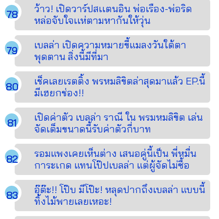
ว้าว! เปิดวาร์ปสเเตนอิน พ่อเรือง-พ่อริด
หล่อจับใจเเห่ตามหากันให้วุ่น
เบลล่า เปิดความหมายขี้แมลงวันใต้ตา
พุดตาน สิ่งนี้มีที่มา
เช็คเลยเรตติ้ง พรหมลิขิตล่าสุดมาแล้ว EP.นี้
มีเฮยกช่อง!!
เปิดค่าตัว เบลล่า ราณี ใน พรมหมลิขิต เล่น
จัดเต็มขนาดนี้รับค่าตัวกี่บาท
รอมแพงเคยเห็นต่าง เสนอคู่นี้เป็น พี่หมื่น
การะเกด แทนโป๊ปเบลล่า แต่ผู้จัดไม่ซื้อ
อุ๊ต๊ะ!! โป๊บ มีโป๊ะ! หลุดปากถึงเบลล่า แบบนี้
ทิ้งไม้พายเลยเหอะ!