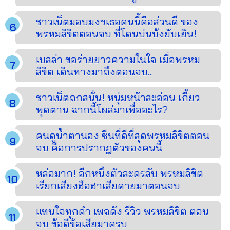
ชาวเน็ตมอบมงฯเธอคนนี้คือส่วนดี ของ
พรหมลิขิตตอนจบ ที่โดนบ่นบ้งยับเยิน!
เบลล่า ขอร่ายยาวความในใจ เมื่อพรหม
ลิขิต เดินทางมาถึงตอนจบ..
ชาวเน็ตถกสนั่น! หนุ่มหน้าละอ่อน เกี้ยว
พุดตาน ฉากนี้โผล่มาเพื่ออะไร?
คนดูน้ำตานอง ซีนที่ดีที่สุดพรหมลิขิตตอน
จบ คือการปรากฏตัวของคนนี้
หล่อมาก! อีกหนึ่งตัวละครลับ พรหมลิขิต
เรียกเสียงฮือฮาเสียดายมาตอนจบ
แทนใจทุกคำ เพจดัง รีวิว พรหมลิขิต ตอน
จบ ข้อดีข้อเสียมาครบ