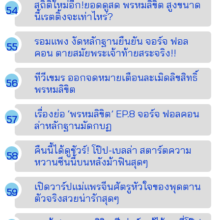
สถิติใหม่อีก!ยอดดูสด พรหมลิขิต สูงขนาด
นี้เรตติ้งจะเท่าไหร่?
รอมแพง งัดหลักฐานยืนยัน จอร์จ ฟอล
คอน ตายสมัยพระเจ้าท้ายสระจริง!!
ทีวีเขมร ออกจดหมายเตือนละเมิดลิขสิทธิ์
พรหมลิขิต
เรื่องย่อ ‘พรหมลิขิต’ EP.8 จอร์จ ฟอลคอน
ล่าหลักฐานมัดกบฏ
คืนนี้ได้ดูชัวร์! โป๊ป-เบลล่า สตาร์ตความ
หวานซีนนี้บนหลังม้าฟินสุดๆ
เปิดวาร์ปแม่แพรจีนศัตรูหัวใจของพุดตาน
ตัวจริงสวยน่ารักสุดๆ