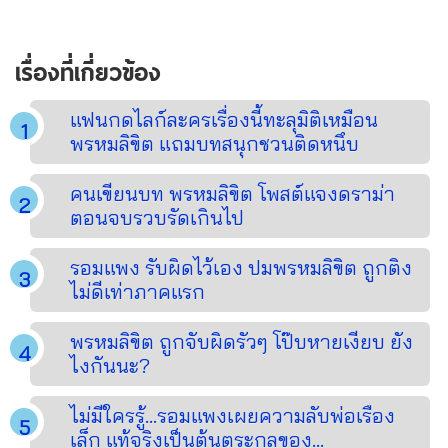
เรื่องที่เกี่ยวข้อง
แฟนกดไลก์ละครเรื่องนี้ทะลุมิติเหมือน
พรหมลิขิต แถมบทสนุกชวนติดหนึบ
คนเขียนบท พรหมลิขิต โพสต์แจงดราม่า
ตอนจบรวบรัดเกินไป
รอมแพง รับผิดไว้เอง ปมพรหมลิขิต ถูกติง
ไม่ดีเท่าภาคแรก
พรหมลิขิต ถูกจับผิดรัวๆ โป๊บหายเงียบ ยัง
ไงกันนะ?
ไม่มีใครรู้...รอมแพงเผยความลับพ่อเรือง
เล็ก แท้จริงเป็นต้นตระกูลของ...