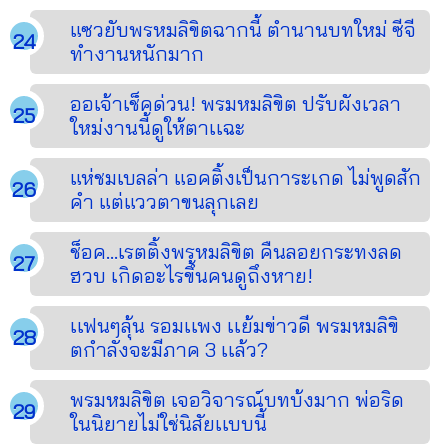
แซวยับพรหมลิขิตฉากนี้ ตำนานบทใหม่ ซีจี
ทำงานหนักมาก
ออเจ้าเช็คด่วน! พรมหมลิขิต ปรับผังเวลา
ใหม่งานนี้ดูให้ตาเเฉะ
แห่ชมเบลล่า แอคติ้งเป็นการะเกด ไม่พูดสัก
คำ แต่แววตาขนลุกเลย
ช็อค...เรตติ้งพรหมลิขิต คืนลอยกระทงลด
ฮวบ เกิดอะไรขึ้นคนดูถึงหาย!
เเฟนๆลุ้น รอมเเพง เเย้มข่าวดี พรมหมลิขิ
ตกำลังจะมีภาค 3 เเล้ว?
พรมหมลิขิต เจอวิจารณ์บทบ้งมาก พ่อริด
ในนิยายไม่ใช่นิสัยเเบบนี้