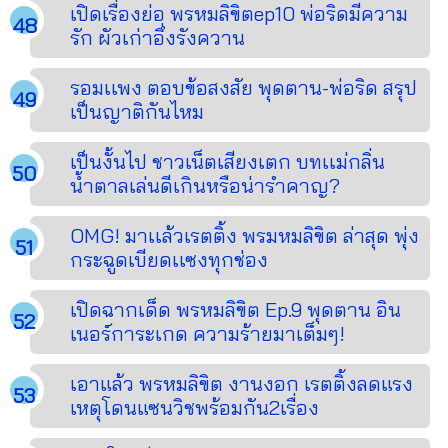
เปิดเรื่องย่อ พรหมลิขิตep10 พ่อริดมีความ
รัก ผัวเก่าอึ่งรังควาน
รอมเเพง ตอบข้อสงสัย พุดตาน-พ่อริด สรุป
เป็นญาติกันไหม
เป็นงั้นไป ชาวเน็ตเสียงเตก บทเเม่กลิ่น
น้ำตาลเล่นดีเกินหรือน่ารำคาญ?
OMG! มาเเล้วเรตติ้ง พรมหมลิขิต ล่าสุด พุ่ง
กระฉูดเบียดเเซงทุกช่อง
เปิดฉากเด็ด พรหมลิขิต Ep.9 พุดตาน อิน
เนอร์การะเกด ความร้ายมาเต็มๆ!
เอาแล้ว พรหมลิขิต งานงอก เรตติ้งลดแรง
เหตุโดนแซนวิชพร้อมกัน2เรื่อง