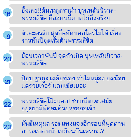
อึ้งเลย!!ต้นเหตุดราม่า บุพเพสันนิวาส-
พรหมลิขิต คือ2คนนี้คาดไม่ถึงจริงๆ
ตัวละครลับ สุดอึดอัดบอกใครไม่ได้ เรื่อง
ราวพันปีจุดเริ่มต้นพรหมลิขิต
ย้อนเวลาพันปี จุดกำเนิด บุพเพสันนิวาส-
พรหมลิขิต
ป๊อบ ฐากูร เคลียร์เอง ทำไมหมู่สง ยศน้อย
แต่รวยเวอร์ แถมเมียเยอะ
พรหมลิขิตโป๊ะแตก! ชาวเน็ตแซวสมัย
อยุธยามีพัดลมด้วยหรอออเจ้า
มันมีเหตุผล รอมแพงแจงอีกรอบที่พุดตาน-
การะเกด หน้าเหมือนกันเพราะ..?