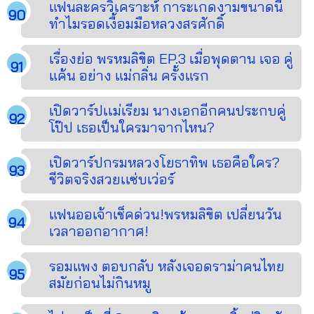
แฟนละครวิเคราะห์ การะเกดงามขนาดนี้
ทำไมรอดเงื้อมมือหลวงสรศักดิ์
เรื่องย่อ พรหมลิขิต EP.3 เมื่อพุดตาน เจอ คู่
แค้น อย่าง แม่กลิ่น ครั้งแรก
เปิดวาร์ปเเม่เรียม นางเอกอีกคนประกบคู่
โป๊ป เธอเป็นใครมาจากไหน?
เปิดวาร์ปกรมหลวงโยธาทิพ เธอคือใคร?
ชีวิตจริงสวยเเซ่บเว่อร์
แฟนออเจ้าเช็คด่วน!พรหมลิขิต เปลี่ยนวัน
เวลาออกอากาศ!
รอมแพง ตอบกลับ หลังเจอดราม่าคนไทย
สมัยก่อนไม่กินหมู