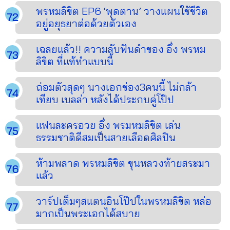
พรหมลิขิต EP6 ‘พุดตาน’ วางแผนใช้ชีวิต
อยู่อยุธยาต่อด้วยตัวเอง
เฉลยแล้ว!! ความลับฟันดำของ อึ่ง พรหม
ลิขิต ที่แท้ทำแบบนี้
ถ่อมตัวสุดๆ นางเอกช่อง3คนนี้ ไม่กล้า
เทียบ เบลล่า หลังได้ประกบคู่โป๊ป
แฟนละครอวย อึ่ง พรมหมลิขิต เล่น
ธรรมชาติดีสมเป็นสายเลือดศิลปิน
ห้ามพลาด พรหมลิขิต ขุนหลวงท้ายสระมา
แล้ว
วาร์ปเต็มๆสแตนอินโป๊ปในพรหมลิขิต หล่อ
มากเป็นพระเอกได้สบาย