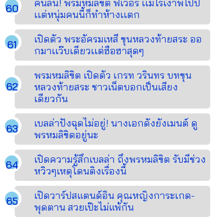
คนล้น! พรมหมลิขิต ฟีเว่อร์ เเม้ไร้เงาพี่โป๊ป
เเต่หนุ่มคนนี้ก็ทำห้างเเตก
เปิดตัว พระอัครมเหสี ขุนหลวงท้ายสระ ออ
กมาเเว๊บเดียวเเต่ฮือฮาสุดๆ
พรมหมลิขิต เปิดตัว เกรท วรินทร บทขุน
หลวงท้ายสระ ชาวเน็ตบอกเป็นเสียง
เดียวกัน
เบลล่าปังฉุดไม่อยู่! นางเอกดังยังเมนต์ ดู
พรหมลิขิตอยู่นะ
เปิดความรู้สึกเบลล่า ถึงพรหมลิขิต รับมีช่วง
หวิวๆเหตุโดนติงเรื่องนี้
เปิดวาร์ปสแตนด์อิน คุณหญิงการะเกด-
พุดตาน สวยเป๊ะไม่แพ้กัน