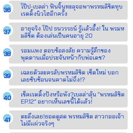
โป๊ป-เบลล่า ฟินจิ้นทะลุจอพาพรหมลิขิตทุบ
เรตติ้งนิวไฮอีกครั้ง
อายุจริง โป๊ป ธนวรรธน์ รู้เเล้วอึ้ง! ใน พรมห
มลิขิต ต้องเล่นเป็นคนอายุ 20
รอมเเพง ตอบข้อสงสัย ความรู้สึกของ
พุดตานเมื่อประจันหน้ากับพ่อเดช?
เฉลยตัวละครลับพรหมลิขิต เซ็ตใหม่ บอก
เลยซับซ้อนจนคาดไม่ถึง!?
เช็คเรตติ้งปังหรือพัง?เบลล่าลุ้น “พรหมลิขิต
EP.12” อยากเห็นเลขนี้ได้แล้ว!
ตะลึงเลย!ยอดดูสด พรหมลิขิต สาวกออเจ้า
ไม่มีแผ่วจริงๆ