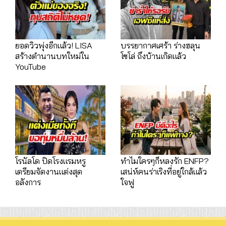
ยอดวิวพุ่งอีกแล้ว! LISA
บรรยากาศเศร้า ร่างฮลุน
สร้างตำนานบทใหม่ใน
โซโล่ ถึงบ้านเกิดแล้ว
YouTube
โรนัลโด ปิดโรงแรมหรู
ทำไมใครๆก็หลงรัก ENFP?
เตรียมจัดงานแต่งสุด
เสน่ห์คนร่าเริงที่อยู่ใกล้แล้ว
อลังการ
ใจฟู