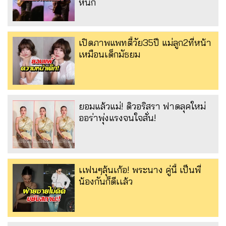
หนัก
เปิดภาพแพทตี้วัย35ปี แม่ลูก2ที่หน้า
เหมือนเด็กมัธยม
ยอมแล้วแม่! ดิวอริสรา ฟาดลุคใหม่
ออร่าพุ่งแรงจนใจสั่น!
เเฟนๆลุ้นเก้อ! พระนาง คู่นี้ เป็นพี่
น้องกันก็ดีเเล้ว