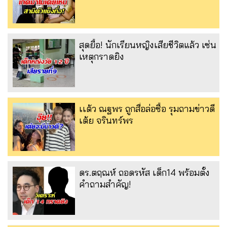
สุดยื้อ! นักเรียนหญิงเสียชีวิตแล้ว เซ่น
เหตุกราดยิง
เเต้ว ณฐพร ถูกสื่อล่อซื้อ รุมถามข่าวดี
เต้ย จรินทร์พร
ดร.ตฤณห์ ถอดรหัส เด็ก14 พร้อมตั้ง
คำถามสำคัญ!