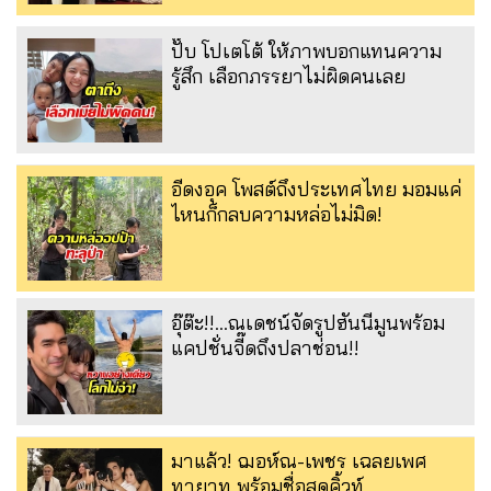
ปั๊บ โปเตโต้ ให้ภาพบอกแทนความ
รู้สึก เลือกภรรยาไม่ผิดคนเลย
อีดงอุค โพสต์ถึงประเทศไทย มอมแค่
ไหนก็กลบความหล่อไม่มิด!
อุ๊ต๊ะ!!...ณเดชน์จัดรูปฮันนีมูนพร้อม
แคปชั่นจี๊ดถึงปลาช่อน!!
มาแล้ว! ฌอห์ณ-เพชร เฉลยเพศ
ทายาท พร้อมชื่อสุดคิ้วท์