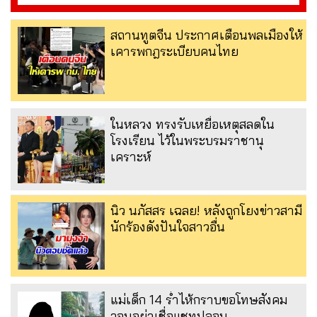
สถานทูตจีน ประกาศเตือนพลเมืองให้
เคารพกฎระเบียบคนไทย
ในหลวง ทรงรับเหยื่อเหตุสลดใน
โรงเรียน ไว้ในพระบรมราชานุ
เคราะห์
นิว นภัสสร เฉลย! หลังถูกโยงข่าวสามี
นักร้องดังปันใจสาวอื่น
แม่เด็ก 14 ร่ำไห้กราบขอโทษสังคม
วอนอย่าเชื่อแชทปลอม