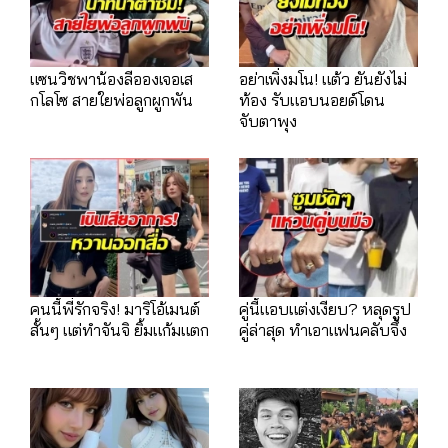
แซนวิชพาน้องลีอองเจอเส
อย่าเพิ่งมโน! แต้ว ยันยังไม่
กโลโซ สายใยพ่อลูกผูกพัน
ท้อง รับแอบนอยด์โดน
จับตาพุง
คนนี้พี่รักจริง! มาริโอ้เมนต์
คู่นี้แอบแต่งเงียบ? หลุดรูป
สั้นๆ แต่ทำจันจิ ยิ้มแก้มแตก
คู่ล่าสุด ทำเอาแฟนคลับจึ้ง