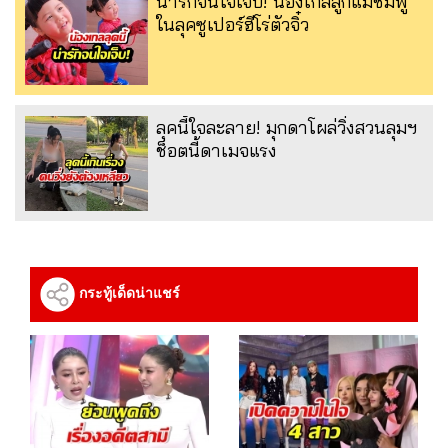
น่ารักจนใจเจ็บ! น้องเกลลูกแม่ชมพู่
ในลุคซูเปอร์ฮีโร่ตัวจิ๋ว
ลุคนี้ใจละลาย! มุกดาโผล่วิ่งสวนลุมฯ
ช็อตนี้ดาเมจแรง
กระทู้เด็ดน่าแชร์