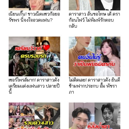
เนียนเกิ๊น! ชาวเน็ตแซวก้อยอ
ดาราสาว ลั่นขอโทษ เต้ ดรา
รัชพร นี่จงใจอวดแฟน?
ก้อนไฟว์ ไม่พิมพ์รักตอบ
กลับ
เซอร์ไพรส์มาก! ดาราสาวดัง
ไม่ติดเลย! ดาราสาวดัง ยินดี
เตรียมแต่งแฟนสาว ปลายปี
ข้ามฟากประกบ อั้ม พัชรา
นี้
ภา