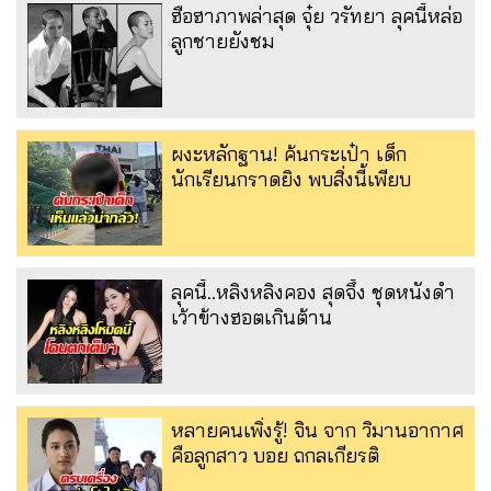
ฮือฮาภาพล่าสุด จุ๋ย วรัทยา ลุคนี้หล่อ
ลูกชายยังชม
ผงะหลักฐาน! ค้นกระเป๋า เด็ก
นักเรียนกราดยิง พบสิ่งนี้เพียบ
ลุคนี้..หลิงหลิงคอง สุดจึ้ง ชุดหนังดำ
เว้าข้างฮอตเกินต้าน
หลายคนเพิ่งรู้! จิน จาก วิมานอากาศ
คือลูกสาว บอย ถกลเกียรติ