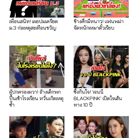
เพื่อนสนิท! เผยปมเครียด
ช้างศึกมีหนาว! แฟนพม่า
ม.3 ก่อเหตุสะเทือนขวัญ
จัดหนักเหมาตั๋วเรียบ
ผู้ปกครองผวา! อ้างเด็กพก
ซึ้งกินใจ! 'เจนนี่
ปืนเข้าโรงเรียน หวั่นเกิดเหตุ
BLACKPINK' เปิดใจเส้น
ซ้ำ
ทาง 10 ปี