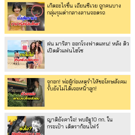
เกิดอะไรขึ้น เถียนซีเวย ถูกคนบาง
กลุ่มรุมด่ากลางลานจอดรถ
ฝน มาริสา ออกโรงฟาดแทน! หลัง ดิว
เปิดตัวแฟนไฮโซ
จุกอก! พ่อผู้ก่อเหตุร่ำไห้ขอโทษสังคม
รับยังไม่ได้เจอหน้าลูก!
ญาติยังคาใจ! พบอิฐ10 กก. ใน
กระเป๋า เต้ดราก้อนไฟว์