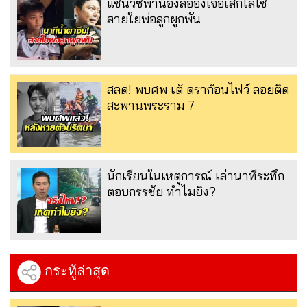
แซนวิชพาน้องลีอองเจอเสกโลโซ
สายใยพ่อลูกผูกพัน
สลด! พบศพ เต้ ดราก้อนไฟว์ ลอยติด
สะพานพระราม 7
นักเรียนในเหตุการณ์ เล่านาทีระทึก
ตอบกรรชัย ทำไมยิง?
กระทู้ล่าสุด