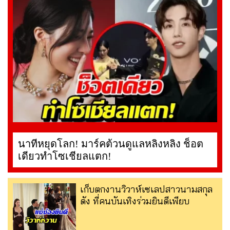
นาทีหยุดโลก! มาร์คต้วนดูแลหลิงหลิง ช็อต
เดียวทำโซเชียลแตก!
เก็บตกงานวิวาห์เซเลปสาวนามสกุล
ดัง ที่คนบันเทิงร่วมยินดีเพียบ