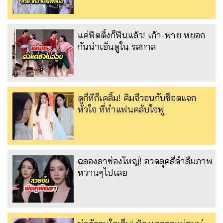
แค่ฟิตติ้งก็ฟินแล้ว! เก้า-พาย หยอก
กันน่าเอ็นดูใน รสกาล
ดูกี่ทีก็เคลิ้ม! คิมจีวอนกับช็อตแจก
หัวใจ ที่ทำแฟนคลับใจฟู
ฉลองลาช่องใหญ่! อวดลุคสีดำลืมภาพ
หวานๆไปเลย