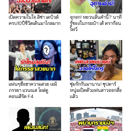
เปิดความในใจ ลิซ่า เดบิวต์
จุกอก! หยวนลั่นคำนี้? นาที
ครบ10ปีชีวิตเดินมาไกลมาก
รู้ของในกระเป๋า เต้ ดราก้อน
ไฟว์
เเฟนๆฮือฮาความสวย เอมิ
ซุ่มรักกันมานาน! ซุปตาร์
ภรรยา เเวนเนส โผล่ดู
หนุ่มเปิดตัวแฟนสาวออกสื่อ
คอนเสิร์ต F4
แล้ว