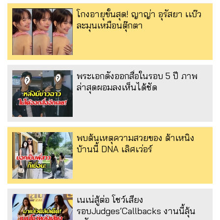
โกงอายุขั้นสุด! ญาญ่า อุรัสยา เเบ๊ว
ละมุนเหมือนตุ๊กตา
พระเอกดังออกสื่อในรอบ 5 ปี ภาพ
ล่าสุดผอมลงเห็นได้ชัด
พบต้นเหตุความสวยของ ต้าเหนิง
บ้านนี้ DNA เลิศเว่อร์
เนเน่สู้ต่อ โชว์เสียง
รอบJudges’Callbacks งานนี้ลุ้น