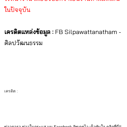
ในปัจจุบัน
เครดิตแหล่งข้อมูล :
FB Silpawattanatham -
ศิลปวัฒนธรรม
เครดิต :
ข่าวดารา ข่าวในกระแส บน Facebook อัพเดตไว เร็วทันใจ คลิกที่นี่!!