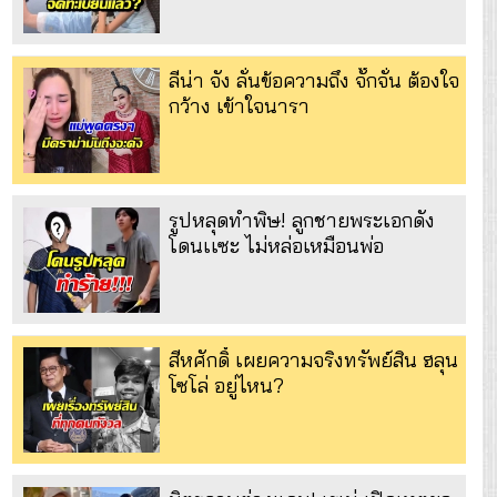
ลีน่า จัง ลั่นข้อความถึง จั๊กจั่น ต้องใจ
กว้าง เข้าใจนารา
รูปหลุดทำพิษ! ลูกชายพระเอกดัง
โดนเเซะ ไม่หล่อเหมือนพ่อ
สีหศักดิ์ เผยความจริงทรัพย์สิน ฮลุน
โซโล่ อยู่ไหน?