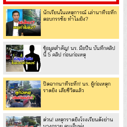
นักเรียนในเหตุการณ์ เล่านาทีระทึก
ตอบกรรชัย ทำไมยิง?
ข้อมูลสำคัญ! นร. มือปืน บันทึกคลิป
นี้ 5 คลิป ก่อนก่อเหตุ
ปิดฉากนาทีระทึก! นร. ผู้ก่อเหตุก
ราดยิง เสียชีวิตแล้ว
ด่วน! เหตุกราดยิงโรงเรียนดังย่าน
บางกรวย คนเจ็บพุ่ง