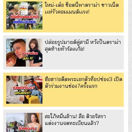
ใหม่-เต๋อ ช็อตนี้พาดราม่า ชาวเน็ต
เเห่รัวคอมเมนต์เเรง!
ปล่อยรูปมายด์คู่สามี หวังปั่นดราม่า
สุดท้ายทัวร์ลงเก้อ!
ฮือฮา!อดีตพระเอกตัวท็อปช่อง3 เปิด
ตัวร่วมงานช่อง7ครั้งแรก
สะใภ้หมื่นล้าน! ลือ ดิวอริสรา
แต่งงานจดทะเบียนแล้ว?