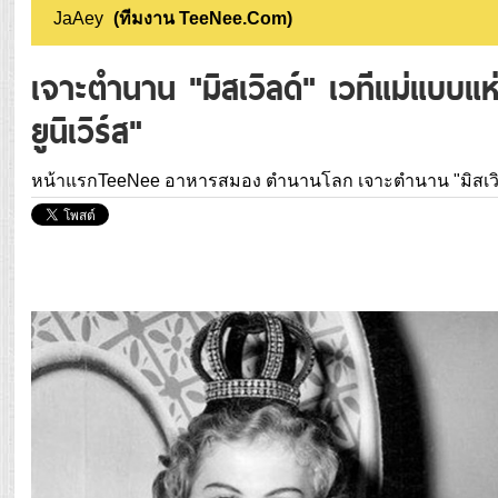
JaAey
(ทีมงาน TeeNee.Com)
เจาะตำนาน "มิสเวิลด์" เวทีแม่แบบแห
ยูนิเวิร์ส"
หน้าแรกTeeNee
อาหารสมอง
ตำนานโลก
เจาะตำนาน "มิสเวิ