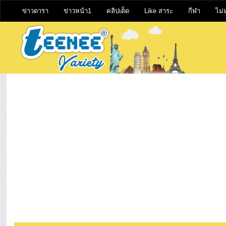
ข่าวดารา
ข่าวหน้า1
คลิปเด็ด
Like สาระ
กีฬา
ไม่