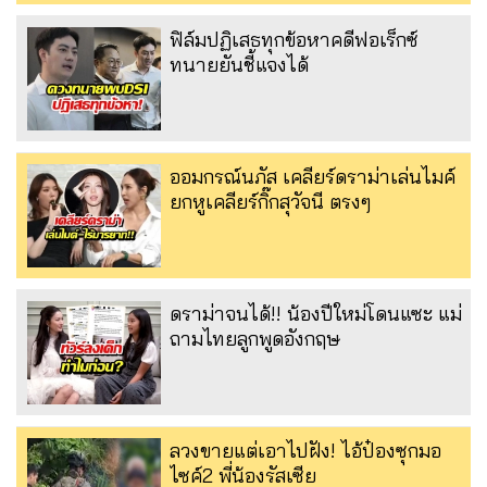
ฟิล์มปฏิเสธทุกข้อหาคดีฟอเร็กซ์
ทนายยันชี้แจงได้
ออมกรณ์นภัส เคลียร์ดราม่าเล่นไมค์
ยกหูเคลียร์กิ๊กสุวัจนี ตรงๆ
ดราม่าจนได้!! น้องปีใหม่โดนแซะ แม่
ถามไทยลูกพูดอังกฤษ
ลวงขายแต่เอาไปฝัง! ไอ้ป๋องซุกมอ
ไซค์2 พี่น้องรัสเซีย