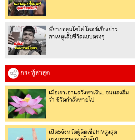
พี่ชายฮลุนโซโล่ โพสต์เรื่องข่าว
สาเหตุเสียชีวิตแบบตรงๆ
กระทู้ล่าสุด
เมื่อเราเอาแต่วิ่งหาเงิน…จนหลงลืม
ว่า ชีวิตกำลังหายไป
เปิด5จังหวัดผู้ติดเชื้อHIVสูงสุด
กรุงเทพฯครองอันดับ1