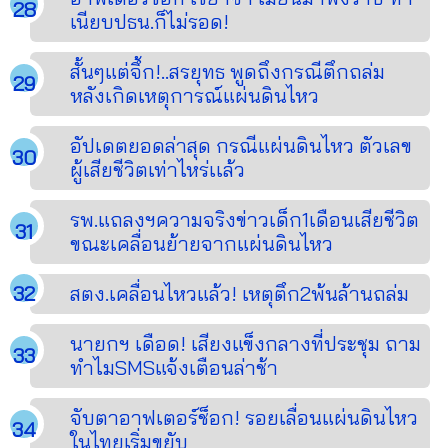
เนียบปธน.ก็ไม่รอด!
สั้นๆแต่จึ้ก!..สรยุทธ พูดถึงกรณีตึกถล่ม
หลังเกิดเหตุการณ์แผ่นดินไหว
อัปเดตยอดล่าสุด กรณีแผ่นดินไหว ตัวเลข
ผู้เสียชีวิตเท่าไหร่เเล้ว
รพ.แถลงฯความจริงข่าวเด็ก1เดือนเสียชีวิต
ขณะเคลื่อนย้ายจากแผ่นดินไหว
สตง.เคลื่อนไหวแล้ว! เหตุตึก2พ้นล้านถล่ม
นายกฯ เดือด! เสียงแข็งกลางที่ประชุม ถาม
ทำไมSMSแจ้งเตือนล่าช้า
จับตาอาฟเตอร์ช็อก! รอยเลื่อนแผ่นดินไหว
ในไทยเริ่มขยับ