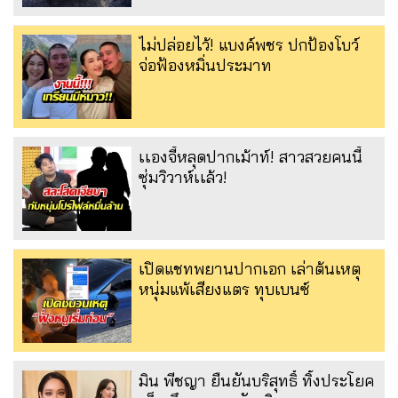
ไม่ปล่อยไว้! แบงค์พชร ปกป้องโบว์
จ่อฟ้องหมิ่นประมาท
เเองจี้หลุดปากเม้าท์! สาวสวยคนนี้
ซุ่มวิวาห์เเล้ว!
เปิดแชทพยานปากเอก เล่าต้นเหตุ
หนุ่มแพ้เสียงแตร ทุบเบนซ์
มิน พีชญา ยืนยันบริสุทธิ์ ทิ้งประโยค