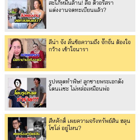
สะใภ้หมื่นล้าน! ลือ ดิวอริสรา
แต่งงานจดทะเบียนแล้ว?
ลีน่า จัง ลั่นข้อความถึง จั๊กจั่น ต้องใจ
กว้าง เข้าใจนารา
รูปหลุดทำพิษ! ลูกชายพระเอกดัง
โดนเเซะ ไม่หล่อเหมือนพ่อ
สีหศักดิ์ เผยความจริงทรัพย์สิน ฮลุน
โซโล่ อยู่ไหน?