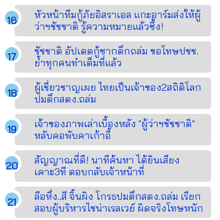
หัวหน้าทีมกู้ภัยอิสราเอล แกะอาร์มส่งให้ผู้
ว่าฯชัชชาติ รู้ความหมายแล้วซึ้ง!
ชัชชาติ อัปเดตกู้ซากตึกถล่ม ขอโทษปชช.
ย้ำทุกคนทำเต็มที่แล้ว
ผู้เชี่ยวชาญเผย ไทยเป็นเจ้าของ2สถิติโลก
ปมตึกสตง.ถล่ม
เจ้าของภาพเล่าเบื้องหลัง "ผู้ว่าฯชัชชาติ"
หลับคอพับคาเก้าอี้
สัญญาณที่ดี! นาทีค้นหา ได้ยินเสียง
เคาะ3ที ตอบกลับเจ้าหน้าที่
ลือหึ่ง..สี จิ้นผิง โกรธปมตึกสตง.ถล่ม เรียก
สอบผู้บริหารไชน่าเรลเวย์ ผิดจริงโทษหนัก