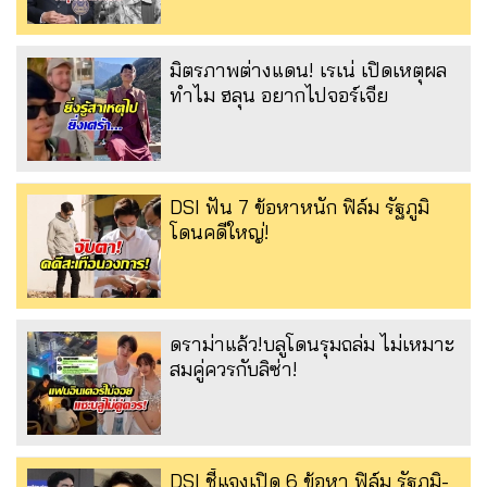
มิตรภาพต่างแดน! เรเน่ เปิดเหตุผล
ทำไม ฮลุน อยากไปจอร์เจีย
DSI ฟัน 7 ข้อหาหนัก ฟิล์ม รัฐภูมิ
โดนคดีใหญ่!
ดราม่าแล้ว!บลูโดนรุมถล่ม ไม่เหมาะ
สมคู่ควรกับลิซ่า!
DSI ชี้แจงเปิด 6 ข้อหา ฟิล์ม รัฐภูมิ-