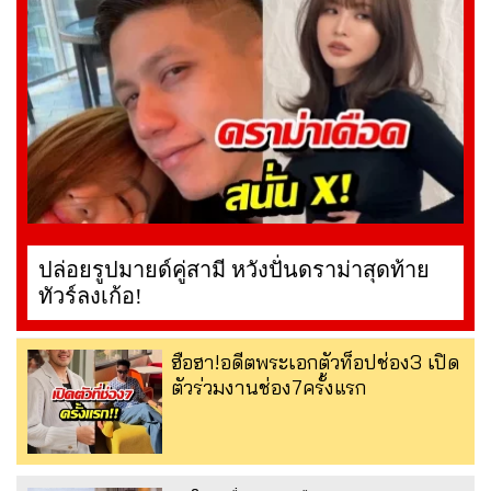
ปล่อยรูปมายด์คู่สามี หวังปั่นดราม่าสุดท้าย
ทัวร์ลงเก้อ!
ฮือฮา!อดีตพระเอกตัวท็อปช่อง3 เปิด
ตัวร่วมงานช่อง7ครั้งแรก