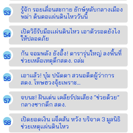
รู้จัก รอยเลื่อนสะกาย ยักษ์หลับกลางเมือง
พม่า ต้นตอแผ่นดินไหววันนี้
เปิดวิธีรับมือเเผ่นดินไหว เอาตัวรอดยังไง
ให้ปลอดภัย
กัน จอมพลัง ยังอึ้ง! ดารารุ่นใหญ่ ลงพื้นที่
ช่วยเหลือเหตุตึกสตง. ถล่ม
เอาแล้ว! บุ๋ม ปนัดดา สวนอดีตผู้ว่าการ
สตง. โทษฮวงจุ้ยเพราะ...
จบนะ! ฝันเด่น เคลียร์ปมเสียง “ช่วยด้วย”
กลางซากตึก สตง.
เปิดยอดเงิน แจ็คสัน หวัง บริจาค 3 มูลนิธิ
ช่วยเหตุแผ่นดินไหว