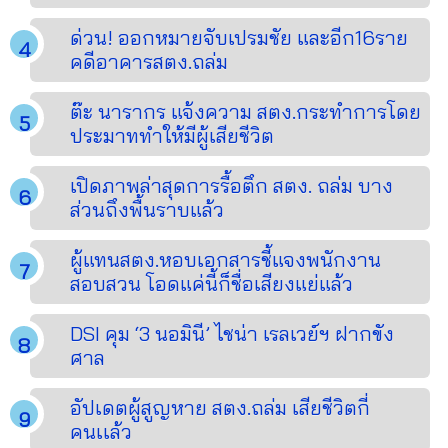
ด่วน! ออกหมายจับเปรมชัย และอีก16ราย
คดีอาคารสตง.ถล่ม
ต๊ะ นารากร แจ้งความ สตง.กระทำการโดย
ประมาททำให้มีผู้เสียชีวิต
เปิดภาพล่าสุดการรื้อตึก สตง. ถล่ม บาง
ส่วนถึงพื้นราบแล้ว
ผู้แทนสตง.หอบเอกสารชี้แจงพนักงาน
สอบสวน โอดแค่นี้ก็ชื่อเสียงแย่แล้ว
DSI คุม ‘3 นอมินี’ ไชน่า เรลเวย์ฯ ฝากขัง
ศาล
อัปเดตผู้สูญหาย สตง.ถล่ม เสียชีวิตกี่
คนเเล้ว