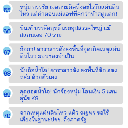
หนุ่ม กรรชัย เจอถามคิดถึงอะไรวันแผ่นดิน
ไหว แต่คำตอบแม่แอฟพีคกว่าทำสตูแตก!
บิณฑ์ บรรลือฤทธิ์ เผยอุปสรรคใหญ่ แม้
สแกนเจอ 70 ราย
ฮือฮา! ดาราสาวดังลงพื้นที่จุดเกิดเหตุแผ่น
ดินไหว มอบของจำเป็น
นับถือน้ำใจ! ดาราสาวดัง ลงพื้นที่ตึก สตง.
ถล่ม ด้วยตัวเอง
สุดยอดน้ำใจ! นักร้องหนุ่ม โอนเงิน 5 แสน
สุนัข K9
จากเหตุแผ่นดินไหว แต้ว ณฐพร ขอใช้
เสียงในฐานะปชช. ถึงภาครัฐ