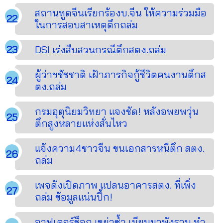
สถานทูตจีนเรียกร้องบ.จีน ให้ความร่วมมือ
ในการสอบสาเหตุตึกถล่ม
DSI เร่งสืบสวนกรณีตึกสตง.ถล่ม
ผู้ว่าฯชัชชาติ เฝ้าภารกิจกู้ชีวิตคนงานตึกส
ตง.ถล่ม
กรมอุตุนิยมวิทยา แจงชัด! หลังอพยพวุ่น
ตึกสูงหลายแห่งสั่นไหว
แจ้งความ4ชาวจีน ขนเอกสารหนีตึก สตง.
ถล่ม
เพจดังเปิดภาพ แปลนอาคารสตง. ที่เพิ่ง
ถล่ม ข้อมูลแน่นปึ้ก!
อาฟเตอร์ช็อก เขย่าซ้ำ เมียนมาพังราบ ทำ