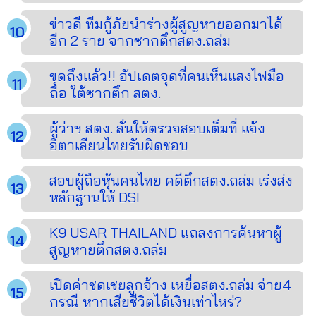
ข่าวดี ทีมกู้ภัยนำร่างผู้สูญหายออกมาได้
อีก 2 ราย จากซากตึกสตง.ถล่ม
ขุดถึงแล้ว!! อัปเดตจุดที่คนเห็นแสงไฟมือ
ถือ ใต้ซากตึก สตง.
ผู้ว่าฯ สตง. ลั่นให้ตรวจสอบเต็มที่ แจ้ง
อิตาเลียนไทยรับผิดชอบ
สอบผู้ถือหุ้นคนไทย คดีตึกสตง.ถล่ม เร่งส่ง
หลักฐานให้ DSI
K9 USAR THAILAND แถลงการค้นหาผู้
สูญหายตึกสตง.ถล่ม
เปิดค่าชดเชยลูกจ้าง เหยื่อสตง.ถล่ม จ่าย4
กรณี หากเสียชีวิตได้เงินเท่าไหร่?