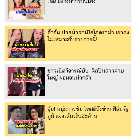
เด็ด ถึงวงกาารบันเทิง
จั๊กจั่น ปาดน้ำตาเปิดใจดราม่า เราคง
ไม่เหมาะกับรายการนี้!
ชาวเน็ตวิจารณ์ยับ! ศิลปินสาวค่าย
ใหญ่ ผอมจนน่ากลัว
อุ้ย! หนุ่มกรรชัย โพสต์ถึงข่าว ฟิล์มรัฐ
ภูมิ แจงเส้นเงิน25ล้าน