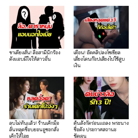
ขาเตียงสั่น! ลือสามีนักร้อง
เตือน! อัดคลิปลงโซเชียล
ดังแอบมีใจให้สาวอื่น
เสี่ยงโดนก๊อปเสียงไปใช้สูบ
เงิน
ลบไม่ทันแล้ว! ร้านเค้กมือ
ต้นสังกัดร่อนแถลง พระนาง
ลั่นหลุดชื่อบยอนอูซอกสั่ง
ชื่อดัง ประกาศสถานะ
เค้กให้ไอยู
ชัดเจน