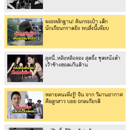
ผงะหลักฐาน! ค้นกระเป๋า เด็ก
นักเรียนกราดยิง พบสิ่งนี้เพียบ
ลุคนี้..หลิงหลิงคอง สุดจึ้ง ชุดหนังดำ
เว้าข้างฮอตเกินต้าน
หลายคนเพิ่งรู้! จิน จาก วิมานอากาศ
คือลูกสาว บอย ถกลเกียรติ