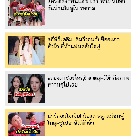
แค่ฟิตติ้งก็ฟินแล้ว! เก้า-พาย หยอก
กันน่าเอ็นดูใน รสกาล
ดูกี่ทีก็เคลิ้ม! คิมจีวอนกับช็อตแจก
หัวใจ ที่ทำแฟนคลับใจฟู
ฉลองลาช่องใหญ่! อวดลุคสีดำลืมภาพ
หวานๆไปเลย
น่ารักจนใจเจ็บ! น้องเกลลูกแม่ชมพู่
ในลุคซูเปอร์ฮีโร่ตัวจิ๋ว