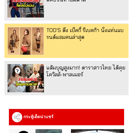
TOD’S ดึง เบ็คกี้ รีเบคก้า นั่งแท่นแบ
รนด์แอมคนล่าสุด
แต้มบุญสูงมาก! ดาราสาวไทย ได้คุย
โควิลล์-พาลเมอร์
กระทู้เด็ดน่าแชร์