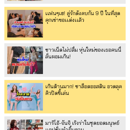
เเฟนๆเฮ! คู่รักดังคบกัน 9 ปี ในที่สุด
คุกเข่าขอเเต่งเเล้ว
ชาวเน็ตไม่ปลื้ม หุ่นใหม่ของเธอคนนี้
ลั่นผอมเกิน!
เกินต้านมาก! ชาล็อตออสติน อวดลุค
คิวปิดขี้เล่น
มาริโอ้-จันจิ เริงร่าในชุดยอดมนุษย์
แคปชั่นทำยิ้มตาม