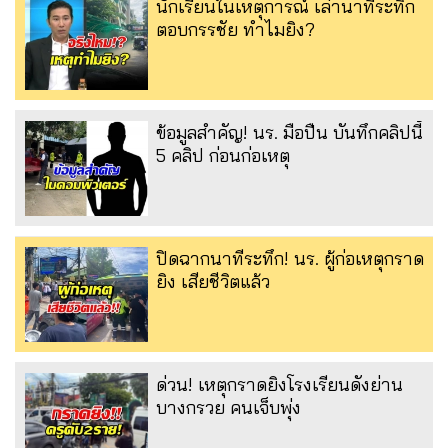
นักเรียนในเหตุการณ์ เล่านาทีระทึก
ตอบกรรชัย ทำไมยิง?
ข้อมูลสำคัญ! นร. มือปืน บันทึกคลิปนี้
5 คลิป ก่อนก่อเหตุ
ปิดฉากนาทีระทึก! นร. ผู้ก่อเหตุกราด
ยิง เสียชีวิตแล้ว
ด่วน! เหตุกราดยิงโรงเรียนดังย่าน
บางกรวย คนเจ็บพุ่ง