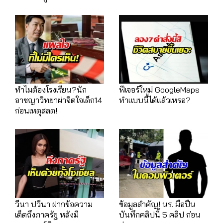
ทำไมต้องโรงเรียน?นัก
ฟีเจอร์ใหม่ GoogleMaps
อาชญาวิทยาผ่าจิตใจเด็ก14
ทำแบบนี้ได้แล้วเหรอ?
ก่อนเหตุสลด!
วีนา ปวีนา ฝากข้อความ
ข้อมูลสำคัญ! นร. มือปืน
เด็ดถึงภาครัฐ หลังมี
บันทึกคลิปนี้ 5 คลิป ก่อน