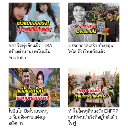
ยอดวิวพุ่งอีกแล้ว! LISA
บรรยากาศเศร้า ร่างฮลุน
สร้างตำนานบทใหม่ใน
โซโล่ ถึงบ้านเกิดแล้ว
YouTube
โรนัลโด ปิดโรงแรมหรู
ทำไมใครๆก็หลงรัก ENFP?
เตรียมจัดงานแต่งสุด
เสน่ห์คนร่าเริงที่อยู่ใกล้แล้ว
อลังการ
ใจฟู