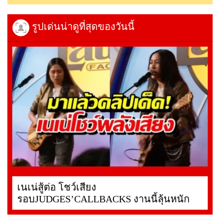
รูปเด่นน่าดูที่สุดของวันนี้
เนเน่สู้ต่อ โชว์เสียง
รอบJUDGES’CALLBACKS งานนี้ลุ้นหนัก