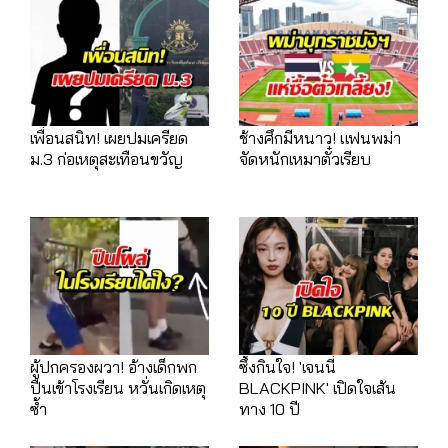
เพื่อนสนิท! เผยปมเครียด
ช้างศึกมีหนาว! แฟนพม่า
ม.3 ก่อเหตุสะเทือนขวัญ
จัดหนักเหมาตั๋วเรียบ
ผู้ปกครองผวา! อ้างเด็กพก
ซึ้งกินใจ! 'เจนนี่
ปืนเข้าโรงเรียน หวั่นเกิดเหตุ
BLACKPINK' เปิดใจเส้น
ซ้ำ
ทาง 10 ปี