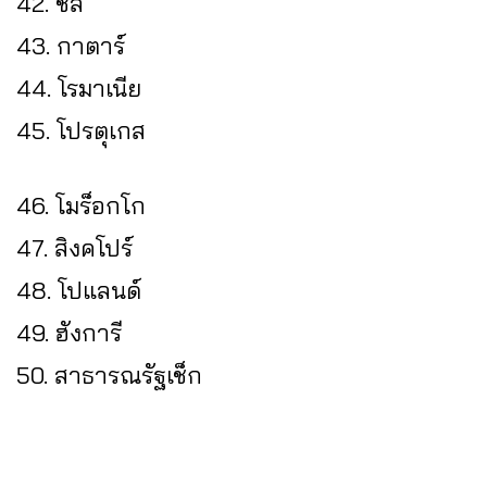
42. ชิลี
43. กาตาร์
44. โรมาเนีย
45. โปรตุเกส
46. โมร็อกโก
47. สิงคโปร์
48. โปแลนด์
49. ฮังการี
50. สาธารณรัฐเช็ก