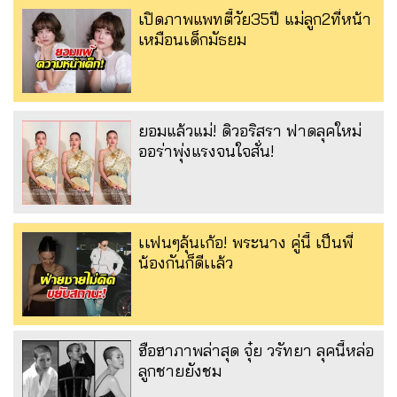
เปิดภาพแพทตี้วัย35ปี แม่ลูก2ที่หน้า
เหมือนเด็กมัธยม
ยอมแล้วแม่! ดิวอริสรา ฟาดลุคใหม่
ออร่าพุ่งแรงจนใจสั่น!
เเฟนๆลุ้นเก้อ! พระนาง คู่นี้ เป็นพี่
น้องกันก็ดีเเล้ว
ฮือฮาภาพล่าสุด จุ๋ย วรัทยา ลุคนี้หล่อ
ลูกชายยังชม