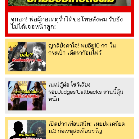
จุกอก! พ่อผู้ก่อเหตุร่ำไห้ขอโทษสังคม รับยัง
ไม่ได้เจอหน้าลูก!
ญาติยังคาใจ! พบอิฐ10 กก. ใน
กระเป๋า เต้ดราก้อนไฟว์
เนเน่สู้ต่อ โชว์เสียง
รอบJudges’Callbacks งานนี้ลุ้น
หนัก
เปิดปากเพื่อนสนิท! เผยปมเครียด
ม.3 ก่อเหตุสะเทือนขวัญ