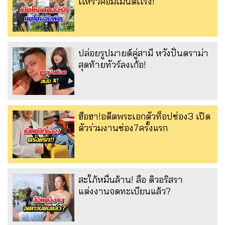
เเห่รัวคอมเมนต์เเรง!
ปล่อยรูปมายด์คู่สามี หวังปั่นดราม่า
สุดท้ายทัวร์ลงเก้อ!
ฮือฮา!อดีตพระเอกตัวท็อปช่อง3 เปิด
ตัวร่วมงานช่อง7ครั้งแรก
สะใภ้หมื่นล้าน! ลือ ดิวอริสรา
แต่งงานจดทะเบียนแล้ว?