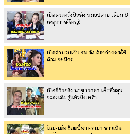
เปิดดวงครึ่งปีหลัง หมอปลาย เตือน 8
เหตุการณ์ใหญ่!
เปิดจำนวนเงิน รพ.ดัง ต้องจ่ายชดใช้
ต้อม รชนีกร
เปิดชีวิตจริง นาซาตาลา เด็กที่ฮลุน
จะส่งเสีย รู้แล้วยิ่งเศร้า
ใหม่-เต๋อ ช็อตนี้พาดราม่า ชาวเน็ต