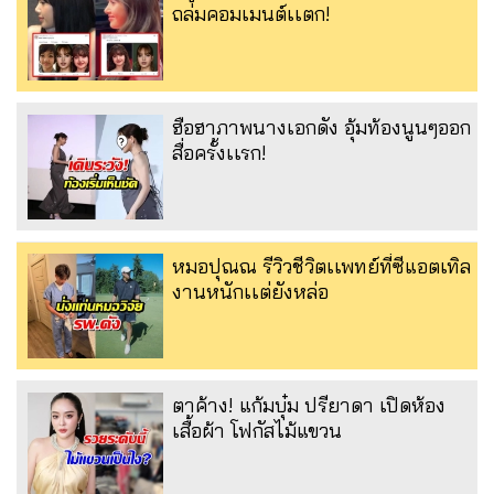
ถล่มคอมเมนต์เเตก!
ฮือฮาภาพนางเอกดัง อุ้มท้องนูนๆออก
สื่อครั้งเเรก!
หมอปุณณ รีวิวชีวิตเเพทย์ที่ซีแอตเทิล
งานหนักเเต่ยังหล่อ
ตาค้าง! แก้มบุ๋ม ปรียาดา เปิดห้อง
เสื้อผ้า โฟกัสไม้แขวน