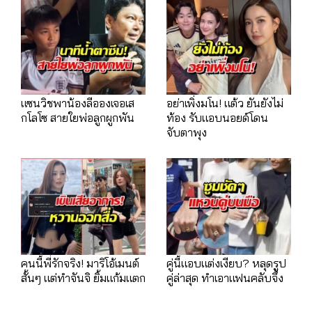
แซนวิชพาน้องลีอองเจอเส
อย่าเพิ่งมโน! แต้ว ยันยังไม่
กโลโซ สายใยพ่อลูกผูกพัน
ท้อง รับแอบนอยด์โดน
จับตาพุง
คนนี้พี่รักจริง! มาริโอ้เมนต์
คู่นี้แอบแต่งเงียบ? หลุดรูป
สั้นๆ แต่ทำจันจิ ยิ้มแก้มแตก
คู่ล่าสุด ทำเอาแฟนคลับจึ้ง