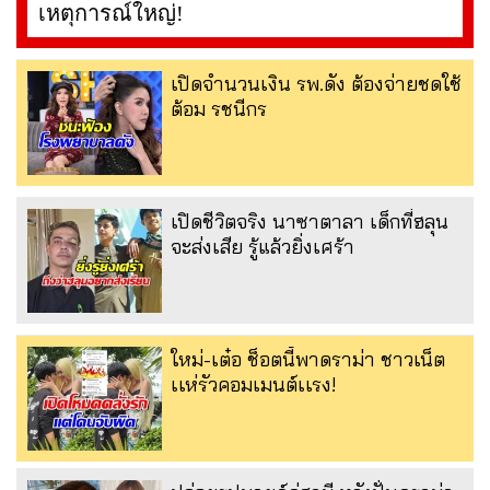
เหตุการณ์ใหญ่!
เปิดจำนวนเงิน รพ.ดัง ต้องจ่ายชดใช้
ต้อม รชนีกร
เปิดชีวิตจริง นาซาตาลา เด็กที่ฮลุน
จะส่งเสีย รู้แล้วยิ่งเศร้า
ใหม่-เต๋อ ช็อตนี้พาดราม่า ชาวเน็ต
เเห่รัวคอมเมนต์เเรง!