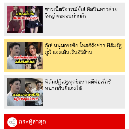
ชาวเน็ตวิจารณ์ยับ! ศิลปินสาวค่าย
ใหญ่ ผอมจนน่ากลัว
อุ้ย! หนุ่มกรรชัย โพสต์ถึงข่าว ฟิล์มรัฐ
ภูมิ แจงเส้นเงิน25ล้าน
ฟิล์มปฏิเสธทุกข้อหาคดีฟอเร็กซ์
ทนายยันชี้แจงได้
กระทู้ล่าสุด