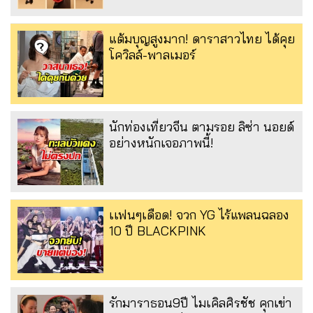
แต้มบุญสูงมาก! ดาราสาวไทย ได้คุย
โควิลล์-พาลเมอร์
นักท่องเที่ยวจีน ตามรอย ลิซ่า นอยด์
อย่างหนักเจอภาพนี้!
เเฟนๆเดือด! จวก YG ไร้แพลนฉลอง
10 ปี BLACKPINK
รักมาราธอน9ปี ไมเคิลศิรชัช คุกเข่า