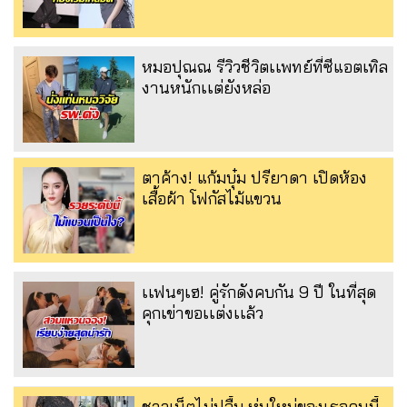
หมอปุณณ รีวิวชีวิตเเพทย์ที่ซีแอตเทิล
งานหนักเเต่ยังหล่อ
ตาค้าง! แก้มบุ๋ม ปรียาดา เปิดห้อง
เสื้อผ้า โฟกัสไม้แขวน
เเฟนๆเฮ! คู่รักดังคบกัน 9 ปี ในที่สุด
คุกเข่าขอเเต่งเเล้ว
ชาวเน็ตไม่ปลื้ม หุ่นใหม่ของเธอคนนี้