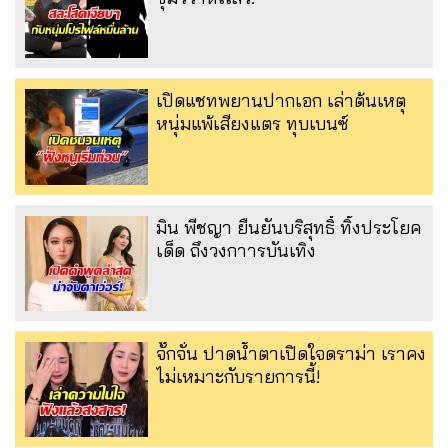
เปิดแชทพยานปากเอก เล่าต้นเหตุ
หนุ่มแพ้เสียงแตร ทุบเบนซ์
มิน พีชญา ยืนยันบริสุทธิ์ ทิ้งประโยค
เด็ด ถึงวงกาารบันเทิง
จั๊กจั่น ปาดน้ำตาเปิดใจดราม่า เราคง
ไม่เหมาะกับรายการนี้!