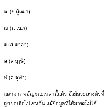
ฒ (ธ ผู้เฒ่า)
ณ (น เณร)
ศ (ส ศาลา)
ษ (ส ฤๅษี)
ฬ (ล จุฬา)
นอกจากพยัญชนะเหล่านี้แล้ว ยังมีสระบางตัวที่
ถูกยกเลิกไปเช่นกัน แม้ข้อมูลที่ให้มาจะไม่ได้