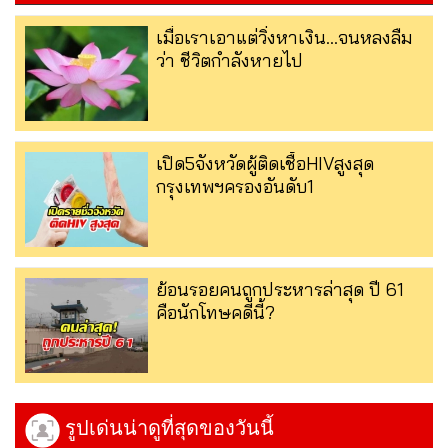
เมื่อเราเอาแต่วิ่งหาเงิน…จนหลงลืม
ว่า ชีวิตกำลังหายไป
เปิด5จังหวัดผู้ติดเชื้อHIVสูงสุด
กรุงเทพฯครองอันดับ1
ย้อนรอยคนถูกประหารล่าสุด ปี 61
คือนักโทษคดีนี้?
รูปเด่นน่าดูที่สุดของวันนี้