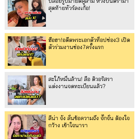
ปล่อยรูปมายด์คู่สามี หวังปั่นดราม่า
สุดท้ายทัวร์ลงเก้อ!
ฮือฮา!อดีตพระเอกตัวท็อปช่อง3 เปิด
ตัวร่วมงานช่อง7ครั้งแรก
สะใภ้หมื่นล้าน! ลือ ดิวอริสรา
แต่งงานจดทะเบียนแล้ว?
ลีน่า จัง ลั่นข้อความถึง จั๊กจั่น ต้องใจ
กว้าง เข้าใจนารา