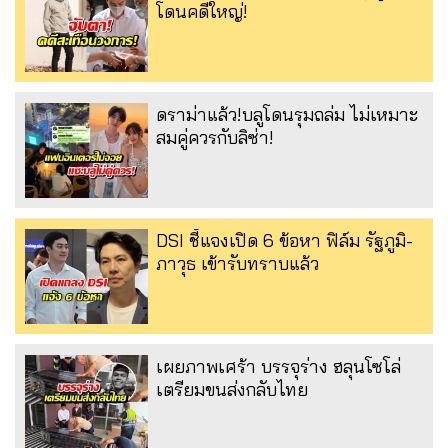
โดนคดีใหญ่!
ดราม่าแล้ว!บลูโดนรุมถล่ม ไม่เหมาะ
สมคู่ควรกับลิซ่า!
DSI ชี้แจงเปิด 6 ข้อหา ฟิล์ม รัฐภูมิ-
ภาวุธ เข้ารับทราบแล้ว
เผยภาพเศร้า บรรจุร่าง ฮลุนโซโล่
เตรียมขนส่งกลับไทย