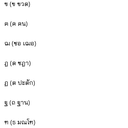
ฃ (ข ขวด)
ฅ (ค คน)
ฌ (ชอ เฌอ)
ฎ (ด ชฎา)
ฏ (ต ปะตัก)
ฐ (ถ ฐาน)
ฑ (ธ มณโฑ)