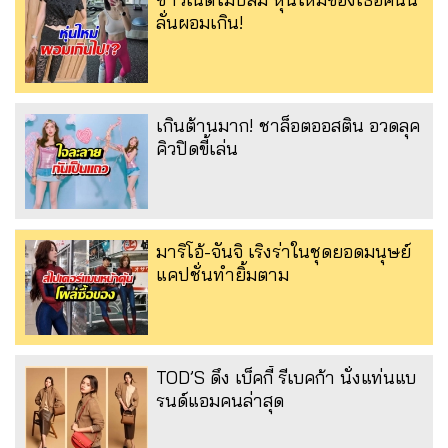
ลั่นผอมเกิน!
เกินต้านมาก! ชาล็อตออสติน อวดลุค
คิวปิดขี้เล่น
มาริโอ้-จันจิ เริงร่าในชุดยอดมนุษย์
แคปชั่นทำยิ้มตาม
TOD’S ดึง เบ็คกี้ รีเบคก้า นั่งแท่นแบ
รนด์แอมคนล่าสุด