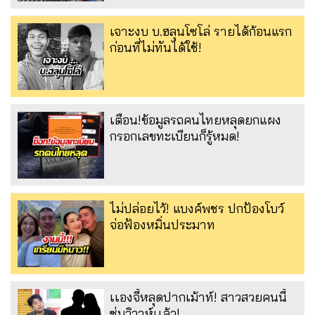
เจาะงบ บ.ฮลุนโซโล่ รายได้ก้อนแรก
ก่อนที่ไม่ทันได้ใช้!
เตือน!ข้อมูลรถคนไทยหลุดยกแผง
กรอกเลขทะเบียนก็รู้หมด!
ไม่ปล่อยไว้! แบงค์พชร ปกป้องโบว์
จ่อฟ้องหมิ่นประมาท
เเองจี้หลุดปากเม้าท์! สาวสวยคนนี้
ซุ่มวิวาห์เเล้ว!