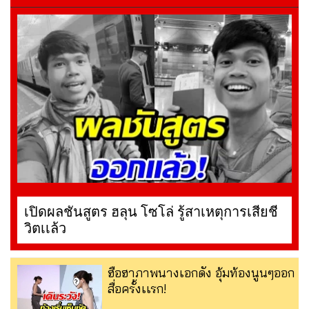
เปิดผลชันสูตร ฮลุน โซโล่ รู้สาเหตุการเสียชี
วิตเเล้ว
ฮือฮาภาพนางเอกดัง อุ้มท้องนูนๆออก
สื่อครั้งเเรก!