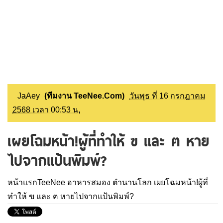
JaAey
(ทีมงาน TeeNee.Com)
วันพุธ ที่ 16 กรกฎาคม
2568 เวลา 00:53 น.
เผยโฉมหน้า!ผู้ที่ทำให้ ฃ และ ฅ หาย
ไปจากแป้นพิมพ์?
หน้าแรกTeeNee
อาหารสมอง
ตำนานโลก
เผยโฉมหน้า!ผู้ที่
ทำให้ ฃ และ ฅ หายไปจากแป้นพิมพ์?