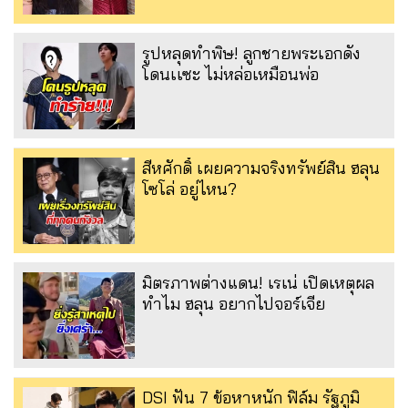
รูปหลุดทำพิษ! ลูกชายพระเอกดัง
โดนเเซะ ไม่หล่อเหมือนพ่อ
สีหศักดิ์ เผยความจริงทรัพย์สิน ฮลุน
โซโล่ อยู่ไหน?
มิตรภาพต่างแดน! เรเน่ เปิดเหตุผล
ทำไม ฮลุน อยากไปจอร์เจีย
DSI ฟัน 7 ข้อหาหนัก ฟิล์ม รัฐภูมิ